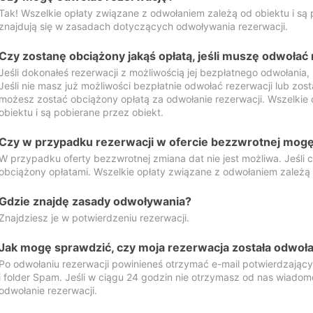
Tak! Wszelkie opłaty związane z odwołaniem zależą od obiektu i są p
znajdują się w zasadach dotyczących odwoływania rezerwacji.
Czy zostanę obciążony jakąś opłatą, jeśli muszę odwołać
Jeśli dokonałeś rezerwacji z możliwością jej bezpłatnego odwołania,
Jeśli nie masz już możliwości bezpłatnie odwołać rezerwacji lub zos
możesz zostać obciążony opłatą za odwołanie rezerwacji. Wszelkie
obiektu i są pobierane przez obiekt.
Czy w przypadku rezerwacji w ofercie bezzwrotnej mogę 
W przypadku oferty bezzwrotnej zmiana dat nie jest możliwa. Jeśli
obciążony opłatami. Wszelkie opłaty związane z odwołaniem zależą o
Gdzie znajdę zasady odwoływania?
Znajdziesz je w potwierdzeniu rezerwacji.
Jak mogę sprawdzić, czy moja rezerwacja została odwoł
Po odwołaniu rezerwacji powinieneś otrzymać e-mail potwierdzając
i folder Spam. Jeśli w ciągu 24 godzin nie otrzymasz od nas wiadomo
odwołanie rezerwacji.