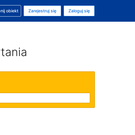
moc w sprawie rezerwacji
ij obiekt
Zarejestruj się
Zaloguj się
ta to Dolar amerykański
ny język to Polski
tania