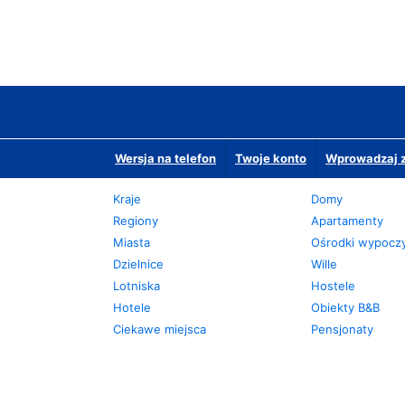
Wersja na telefon
Twoje konto
Wprowadzaj z
Kraje
Domy
Regiony
Apartamenty
Miasta
Ośrodki wypoc
Dzielnice
Wille
Lotniska
Hostele
Hotele
Obiekty B&B
Ciekawe miejsca
Pensjonaty