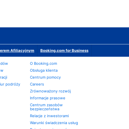
erem Afiliacyjnym
Booking.com for Business
odów
O Booking.com
ów
Obsługa klienta
acji
Centrum pomocy
iur podróży
Careers
Zrównoważony rozwój
Informacje prasowe
Centrum zasobów
bezpieczeństwa
Relacje z inwestorami
Warunki świadczenia usług