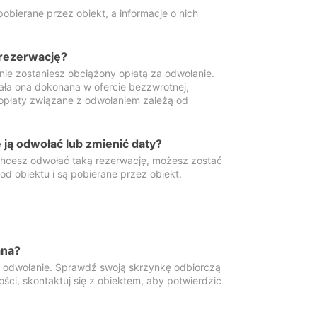
obierane przez obiekt, a informacje o nich
 rezerwację?
 nie zostaniesz obciążony opłatą za odwołanie.
tała ona dokonana w ofercie bezzwrotnej,
 opłaty związane z odwołaniem zależą od
ją odwołać lub zmienić daty?
 chcesz odwołać taką rezerwację, możesz zostać
d obiektu i są pobierane przez obiekt.
ana?
y odwołanie. Sprawdź swoją skrzynkę odbiorczą
ści, skontaktuj się z obiektem, aby potwierdzić