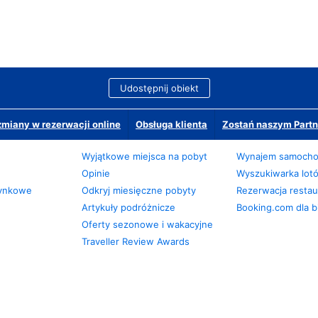
Udostępnij obiekt
miany w rezerwacji online
Obsługa klienta
Zostań naszym Partn
Wyjątkowe miejsca na pobyt
Wynajem samoch
Opinie
Wyszukiwarka lot
zynkowe
Odkryj miesięczne pobyty
Rezerwacja restaur
Artykuły podróżnicze
Booking.com dla b
Oferty sezonowe i wakacyjne
Traveller Review Awards