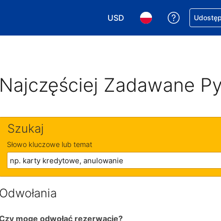
USD
Uzyskaj po
Udostępn
Wybierz walutę. Wybrana walu
Wybierz język. Wybra
Najczęściej Zadawane Py
Szukaj
Słowo kluczowe lub temat
Odwołania
Czy mogę odwołać rezerwację?