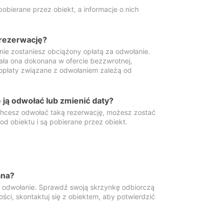
obierane przez obiekt, a informacje o nich
 rezerwację?
 nie zostaniesz obciążony opłatą za odwołanie.
tała ona dokonana w ofercie bezzwrotnej,
 opłaty związane z odwołaniem zależą od
ją odwołać lub zmienić daty?
 chcesz odwołać taką rezerwację, możesz zostać
d obiektu i są pobierane przez obiekt.
ana?
y odwołanie. Sprawdź swoją skrzynkę odbiorczą
ści, skontaktuj się z obiektem, aby potwierdzić