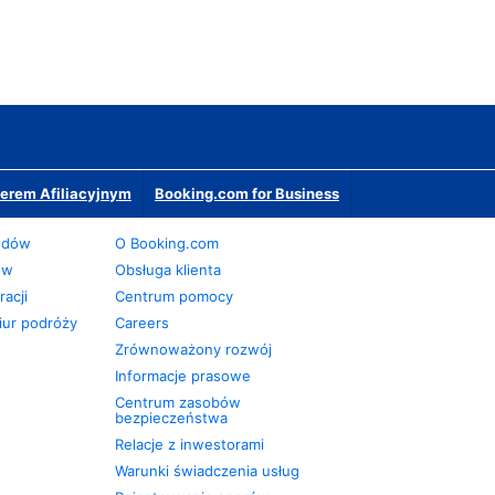
erem Afiliacyjnym
Booking.com for Business
odów
O Booking.com
ów
Obsługa klienta
acji
Centrum pomocy
iur podróży
Careers
Zrównoważony rozwój
Informacje prasowe
Centrum zasobów
bezpieczeństwa
Relacje z inwestorami
Warunki świadczenia usług