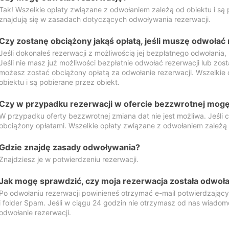
Tak! Wszelkie opłaty związane z odwołaniem zależą od obiektu i są p
znajdują się w zasadach dotyczących odwoływania rezerwacji.
Czy zostanę obciążony jakąś opłatą, jeśli muszę odwołać
Jeśli dokonałeś rezerwacji z możliwością jej bezpłatnego odwołania,
Jeśli nie masz już możliwości bezpłatnie odwołać rezerwacji lub zos
możesz zostać obciążony opłatą za odwołanie rezerwacji. Wszelkie
obiektu i są pobierane przez obiekt.
Czy w przypadku rezerwacji w ofercie bezzwrotnej mogę 
W przypadku oferty bezzwrotnej zmiana dat nie jest możliwa. Jeśli
obciążony opłatami. Wszelkie opłaty związane z odwołaniem zależą o
Gdzie znajdę zasady odwoływania?
Znajdziesz je w potwierdzeniu rezerwacji.
Jak mogę sprawdzić, czy moja rezerwacja została odwoł
Po odwołaniu rezerwacji powinieneś otrzymać e-mail potwierdzając
i folder Spam. Jeśli w ciągu 24 godzin nie otrzymasz od nas wiadomo
odwołanie rezerwacji.