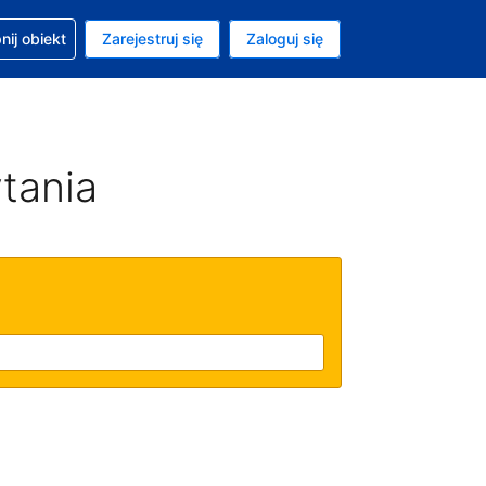
moc w sprawie rezerwacji
ij obiekt
Zarejestruj się
Zaloguj się
ta to Złoty polski
ny język to Polski
tania