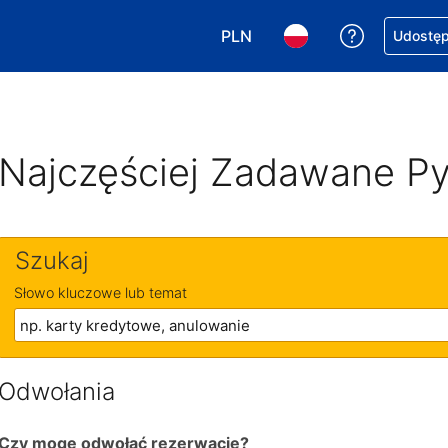
PLN
Uzyskaj po
Udostępn
Wybierz walutę. Wybrana walu
Wybierz język. Wybra
Najczęściej Zadawane Py
Szukaj
Słowo kluczowe lub temat
Odwołania
Czy mogę odwołać rezerwację?