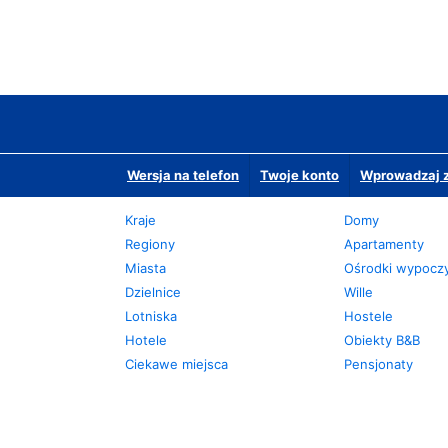
Wersja na telefon
Twoje konto
Wprowadzaj z
Kraje
Domy
Regiony
Apartamenty
Miasta
Ośrodki wypoc
Dzielnice
Wille
Lotniska
Hostele
Hotele
Obiekty B&B
Ciekawe miejsca
Pensjonaty