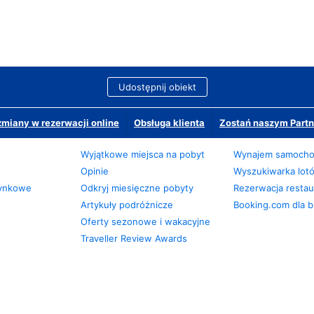
Udostępnij obiekt
miany w rezerwacji online
Obsługa klienta
Zostań naszym Partn
Wyjątkowe miejsca na pobyt
Wynajem samoch
Opinie
Wyszukiwarka lot
zynkowe
Odkryj miesięczne pobyty
Rezerwacja restaur
Artykuły podróżnicze
Booking.com dla b
Oferty sezonowe i wakacyjne
Traveller Review Awards