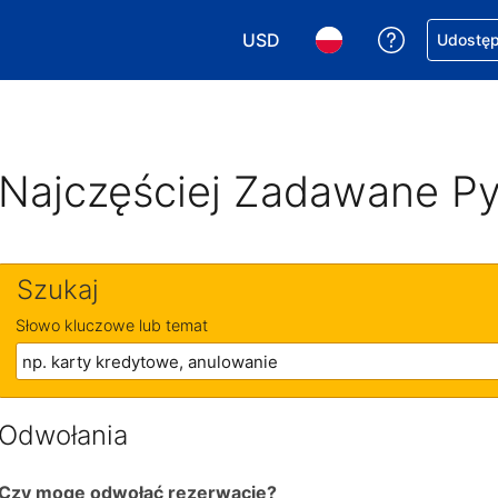
USD
Uzyskaj po
Udostępn
Wybierz walutę. Wybrana walu
Wybierz język. Wybra
Najczęściej Zadawane Py
Szukaj
Słowo kluczowe lub temat
Odwołania
Czy mogę odwołać rezerwację?