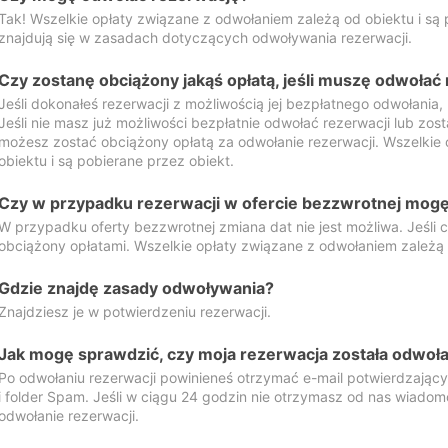
Tak! Wszelkie opłaty związane z odwołaniem zależą od obiektu i są p
znajdują się w zasadach dotyczących odwoływania rezerwacji.
Czy zostanę obciążony jakąś opłatą, jeśli muszę odwołać
Jeśli dokonałeś rezerwacji z możliwością jej bezpłatnego odwołania,
Jeśli nie masz już możliwości bezpłatnie odwołać rezerwacji lub zos
możesz zostać obciążony opłatą za odwołanie rezerwacji. Wszelkie
obiektu i są pobierane przez obiekt.
Czy w przypadku rezerwacji w ofercie bezzwrotnej mogę 
W przypadku oferty bezzwrotnej zmiana dat nie jest możliwa. Jeśli
obciążony opłatami. Wszelkie opłaty związane z odwołaniem zależą o
Gdzie znajdę zasady odwoływania?
Znajdziesz je w potwierdzeniu rezerwacji.
Jak mogę sprawdzić, czy moja rezerwacja została odwoł
Po odwołaniu rezerwacji powinieneś otrzymać e-mail potwierdzając
i folder Spam. Jeśli w ciągu 24 godzin nie otrzymasz od nas wiadomo
odwołanie rezerwacji.