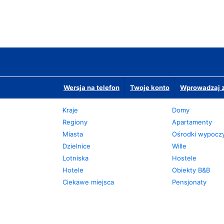
Wersja na telefon
Twoje konto
Wprowadzaj z
Kraje
Domy
Regiony
Apartamenty
Miasta
Ośrodki wypoc
Dzielnice
Wille
Lotniska
Hostele
Hotele
Obiekty B&B
Ciekawe miejsca
Pensjonaty