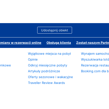
Udostępnij obiekt
miany w rezerwacji online
Obsługa klienta
Zostań naszym Partn
Wyjątkowe miejsca na pobyt
Wynajem samoch
Opinie
Wyszukiwarka lot
zynkowe
Odkryj miesięczne pobyty
Rezerwacja restaur
Artykuły podróżnicze
Booking.com dla b
Oferty sezonowe i wakacyjne
Traveller Review Awards