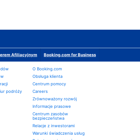
erem Afiliacyjnym
Booking.com for Business
odów
O Booking.com
ów
Obsługa klienta
acji
Centrum pomocy
iur podróży
Careers
Zrównoważony rozwój
Informacje prasowe
Centrum zasobów
bezpieczeństwa
Relacje z inwestorami
Warunki świadczenia usług