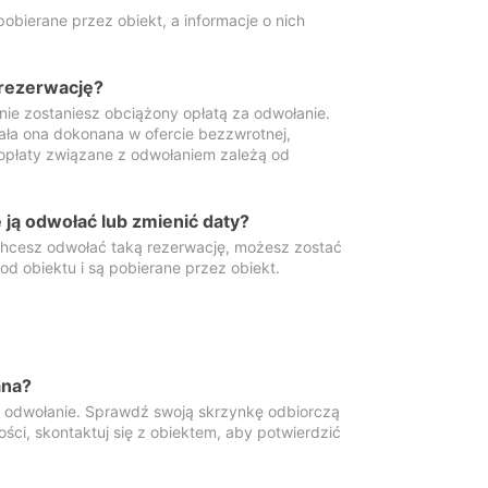
obierane przez obiekt, a informacje o nich
 rezerwację?
 nie zostaniesz obciążony opłatą za odwołanie.
tała ona dokonana w ofercie bezzwrotnej,
 opłaty związane z odwołaniem zależą od
ją odwołać lub zmienić daty?
 chcesz odwołać taką rezerwację, możesz zostać
d obiektu i są pobierane przez obiekt.
ana?
y odwołanie. Sprawdź swoją skrzynkę odbiorczą
ści, skontaktuj się z obiektem, aby potwierdzić