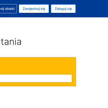
moc w sprawie rezerwacji
ij obiekt
Zarejestruj się
Zaloguj się
ta to Dolar amerykański
ny język to Polski
tania