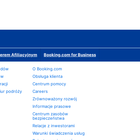
erem Afiliacyjnym
Booking.com for Business
odów
O Booking.com
ów
Obsługa klienta
acji
Centrum pomocy
iur podróży
Careers
Zrównoważony rozwój
Informacje prasowe
Centrum zasobów
bezpieczeństwa
Relacje z inwestorami
Warunki świadczenia usług