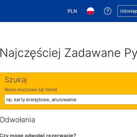
PLN
Uzyskaj po
Udostępn
Wybierz walutę. Wybrana walu
Wybierz język. Wybra
Najczęściej Zadawane Py
Szukaj
Słowo kluczowe lub temat
Odwołania
Czy mogę odwołać rezerwację?