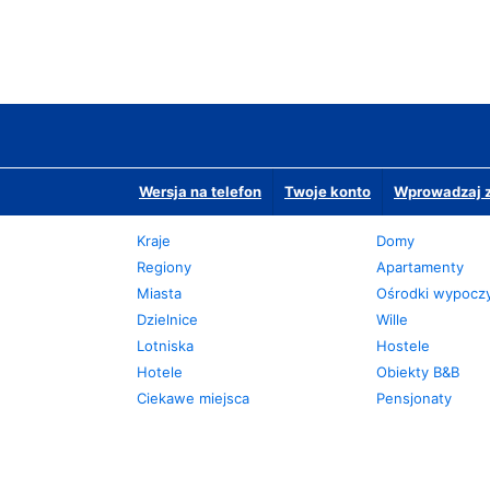
Wersja na telefon
Twoje konto
Wprowadzaj z
Kraje
Domy
Regiony
Apartamenty
Miasta
Ośrodki wypoc
Dzielnice
Wille
Lotniska
Hostele
Hotele
Obiekty B&B
Ciekawe miejsca
Pensjonaty