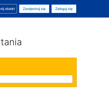
moc w sprawie rezerwacji
ij obiekt
Zarejestruj się
Zaloguj się
ta to Złoty polski
ny język to Polski
tania