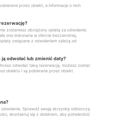
obierane przez obiekt, a informacje o nich
 rezerwację?
 nie zostaniesz obciążony opłatą za odwołanie.
tała ona dokonana w ofercie bezzwrotnej,
 opłaty związane z odwołaniem zależą od
ją odwołać lub zmienić daty?
 chcesz odwołać taką rezerwację, możesz zostać
d obiektu i są pobierane przez obiekt.
ana?
y odwołanie. Sprawdź swoją skrzynkę odbiorczą
ści, skontaktuj się z obiektem, aby potwierdzić