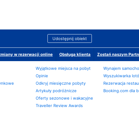
Udostępnij obiekt
miany w rezerwacji online
Obsługa klienta
Zostań naszym Partn
Wyjątkowe miejsca na pobyt
Wynajem samoch
Opinie
Wyszukiwarka lot
zynkowe
Odkryj miesięczne pobyty
Rezerwacja restaur
Artykuły podróżnicze
Booking.com dla b
Oferty sezonowe i wakacyjne
Traveller Review Awards