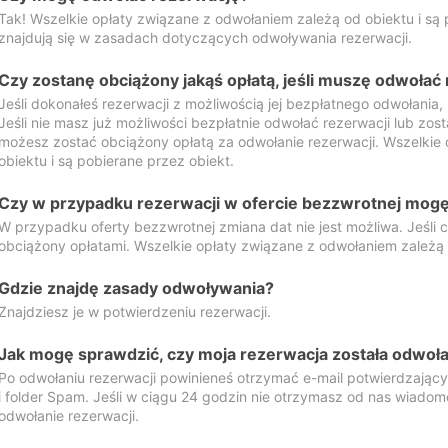
Tak! Wszelkie opłaty związane z odwołaniem zależą od obiektu i są p
znajdują się w zasadach dotyczących odwoływania rezerwacji.
Czy zostanę obciążony jakąś opłatą, jeśli muszę odwołać
Jeśli dokonałeś rezerwacji z możliwością jej bezpłatnego odwołania,
Jeśli nie masz już możliwości bezpłatnie odwołać rezerwacji lub zos
możesz zostać obciążony opłatą za odwołanie rezerwacji. Wszelkie
obiektu i są pobierane przez obiekt.
Czy w przypadku rezerwacji w ofercie bezzwrotnej mogę 
W przypadku oferty bezzwrotnej zmiana dat nie jest możliwa. Jeśli
obciążony opłatami. Wszelkie opłaty związane z odwołaniem zależą o
Gdzie znajdę zasady odwoływania?
Znajdziesz je w potwierdzeniu rezerwacji.
Jak mogę sprawdzić, czy moja rezerwacja została odwoł
Po odwołaniu rezerwacji powinieneś otrzymać e-mail potwierdzając
i folder Spam. Jeśli w ciągu 24 godzin nie otrzymasz od nas wiadomo
odwołanie rezerwacji.