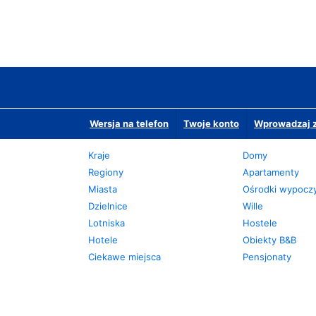
Wersja na telefon
Twoje konto
Wprowadzaj z
Kraje
Domy
Regiony
Apartamenty
Miasta
Ośrodki wypoc
Dzielnice
Wille
Lotniska
Hostele
Hotele
Obiekty B&B
Ciekawe miejsca
Pensjonaty