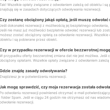
Tak! Wszelkie opłaty związane z odwołaniem zależą od obiektu i są p
znajdują się w zasadach dotyczących odwoływania rezerwacji.
Czy zostanę obciążony jakąś opłatą, jeśli muszę odwołać
Jeśli dokonałeś rezerwacji z możliwością jej bezpłatnego odwołania,
Jeśli nie masz już możliwości bezpłatnie odwołać rezerwacji lub zos
możesz zostać obciążony opłatą za odwołanie rezerwacji. Wszelkie
obiektu i są pobierane przez obiekt.
Czy w przypadku rezerwacji w ofercie bezzwrotnej mogę 
W przypadku oferty bezzwrotnej zmiana dat nie jest możliwa. Jeśli
obciążony opłatami. Wszelkie opłaty związane z odwołaniem zależą o
Gdzie znajdę zasady odwoływania?
Znajdziesz je w potwierdzeniu rezerwacji.
Jak mogę sprawdzić, czy moja rezerwacja została odwoł
Po odwołaniu rezerwacji powinieneś otrzymać e-mail potwierdzając
i folder Spam. Jeśli w ciągu 24 godzin nie otrzymasz od nas wiadomo
odwołanie rezerwacji.