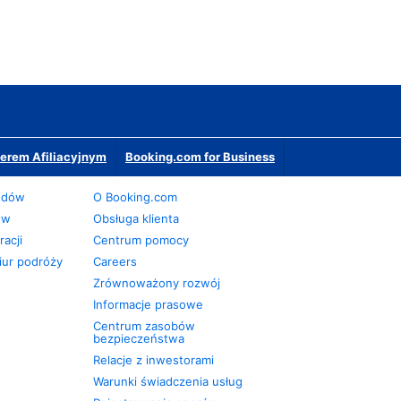
erem Afiliacyjnym
Booking.com for Business
odów
O Booking.com
ów
Obsługa klienta
acji
Centrum pomocy
iur podróży
Careers
Zrównoważony rozwój
Informacje prasowe
Centrum zasobów
bezpieczeństwa
Relacje z inwestorami
Warunki świadczenia usług