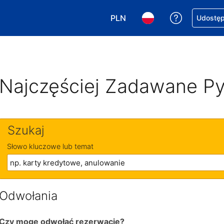
PLN
Uzyskaj po
Udostępn
Wybierz walutę. Wybrana walu
Wybierz język. Wybra
Najczęściej Zadawane Py
Szukaj
Słowo kluczowe lub temat
Odwołania
Czy mogę odwołać rezerwację?