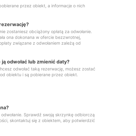
obierane przez obiekt, a informacje o nich
 rezerwację?
 nie zostaniesz obciążony opłatą za odwołanie.
tała ona dokonana w ofercie bezzwrotnej,
 opłaty związane z odwołaniem zależą od
ją odwołać lub zmienić daty?
 chcesz odwołać taką rezerwację, możesz zostać
d obiektu i są pobierane przez obiekt.
ana?
y odwołanie. Sprawdź swoją skrzynkę odbiorczą
ści, skontaktuj się z obiektem, aby potwierdzić