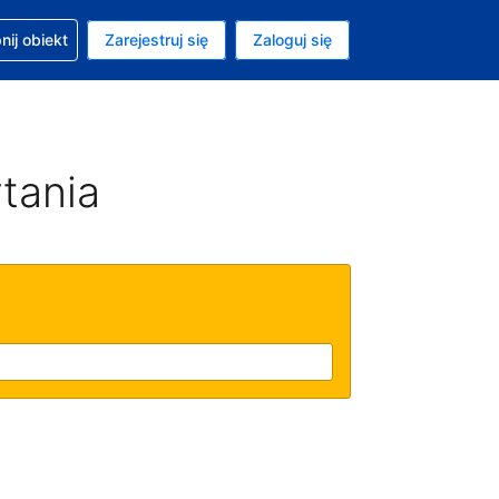
moc w sprawie rezerwacji
ij obiekt
Zarejestruj się
Zaloguj się
ta to Złoty polski
ny język to Polski
tania