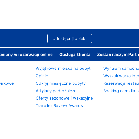
Udostępnij obiekt
miany w rezerwacji online
Obsługa klienta
Zostań naszym Partn
Wyjątkowe miejsca na pobyt
Wynajem samoch
Opinie
Wyszukiwarka lot
zynkowe
Odkryj miesięczne pobyty
Rezerwacja restaur
Artykuły podróżnicze
Booking.com dla b
Oferty sezonowe i wakacyjne
Traveller Review Awards