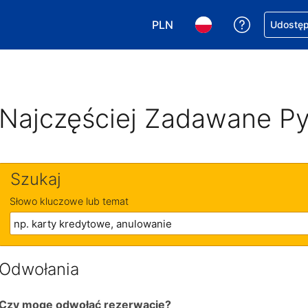
PLN
Uzyskaj po
Udostępn
Wybierz walutę. Wybrana walu
Wybierz język. Wybra
Najczęściej Zadawane Py
Szukaj
Słowo kluczowe lub temat
Odwołania
Czy mogę odwołać rezerwację?