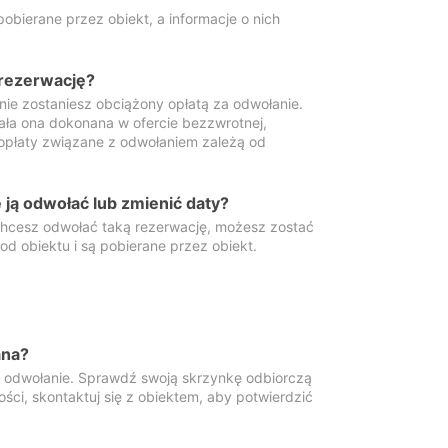
obierane przez obiekt, a informacje o nich
 rezerwację?
 nie zostaniesz obciążony opłatą za odwołanie.
tała ona dokonana w ofercie bezzwrotnej,
 opłaty związane z odwołaniem zależą od
ją odwołać lub zmienić daty?
 chcesz odwołać taką rezerwację, możesz zostać
d obiektu i są pobierane przez obiekt.
ana?
y odwołanie. Sprawdź swoją skrzynkę odbiorczą
ści, skontaktuj się z obiektem, aby potwierdzić