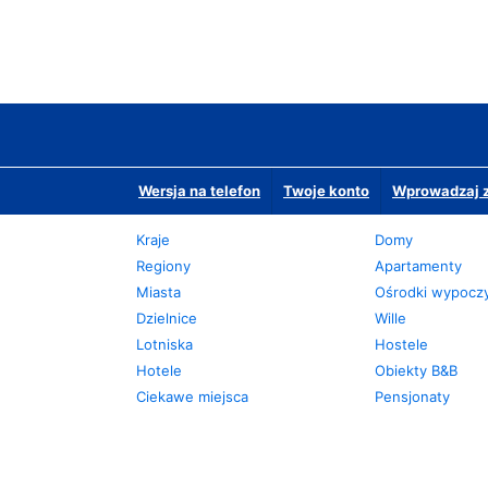
Wersja na telefon
Twoje konto
Wprowadzaj z
Kraje
Domy
Regiony
Apartamenty
Miasta
Ośrodki wypoc
Dzielnice
Wille
Lotniska
Hostele
Hotele
Obiekty B&B
Ciekawe miejsca
Pensjonaty