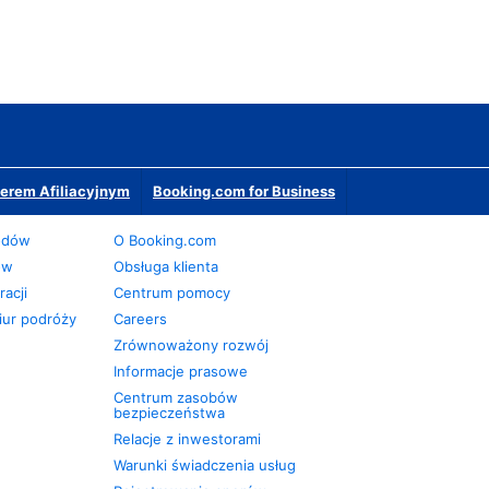
erem Afiliacyjnym
Booking.com for Business
odów
O Booking.com
ów
Obsługa klienta
acji
Centrum pomocy
iur podróży
Careers
Zrównoważony rozwój
Informacje prasowe
Centrum zasobów
bezpieczeństwa
Relacje z inwestorami
Warunki świadczenia usług