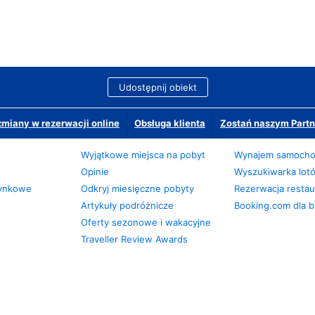
Udostępnij obiekt
miany w rezerwacji online
Obsługa klienta
Zostań naszym Partn
Wyjątkowe miejsca na pobyt
Wynajem samoch
Opinie
Wyszukiwarka lot
zynkowe
Odkryj miesięczne pobyty
Rezerwacja restaur
Artykuły podróżnicze
Booking.com dla b
Oferty sezonowe i wakacyjne
Traveller Review Awards