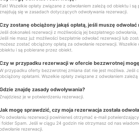
Tak! Wszelkie opłaty związane z odwołaniem zależą od obiektu i są p
znajdują się w zasadach dotyczących odwoływania rezerwacji.
Czy zostanę obciążony jakąś opłatą, jeśli muszę odwołać
Jeśli dokonałeś rezerwacji z możliwością jej bezpłatnego odwołania,
Jeśli nie masz już możliwości bezpłatnie odwołać rezerwacji lub zos
możesz zostać obciążony opłatą za odwołanie rezerwacji. Wszelkie
obiektu i są pobierane przez obiekt.
Czy w przypadku rezerwacji w ofercie bezzwrotnej mogę 
W przypadku oferty bezzwrotnej zmiana dat nie jest możliwa. Jeśli
obciążony opłatami. Wszelkie opłaty związane z odwołaniem zależą o
Gdzie znajdę zasady odwoływania?
Znajdziesz je w potwierdzeniu rezerwacji.
Jak mogę sprawdzić, czy moja rezerwacja została odwoł
Po odwołaniu rezerwacji powinieneś otrzymać e-mail potwierdzając
i folder Spam. Jeśli w ciągu 24 godzin nie otrzymasz od nas wiadomo
odwołanie rezerwacji.