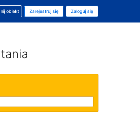
moc w sprawie rezerwacji
ij obiekt
Zarejestruj się
Zaloguj się
ta to Złoty polski
ny język to Polski
tania