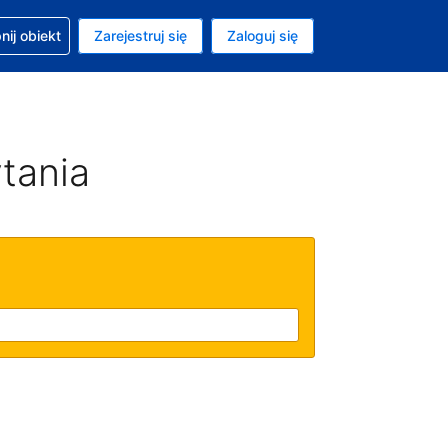
moc w sprawie rezerwacji
ij obiekt
Zarejestruj się
Zaloguj się
ta to Złoty polski
ny język to Polski
tania