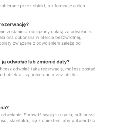
obierane przez obiekt, a informacje o nich
 rezerwację?
 nie zostaniesz obciążony opłatą za odwołanie.
tała ona dokonana w ofercie bezzwrotnej,
 opłaty związane z odwołaniem zależą od
ją odwołać lub zmienić daty?
 chcesz odwołać taką rezerwację, możesz zostać
d obiektu i są pobierane przez obiekt.
ana?
y odwołanie. Sprawdź swoją skrzynkę odbiorczą
ści, skontaktuj się z obiektem, aby potwierdzić