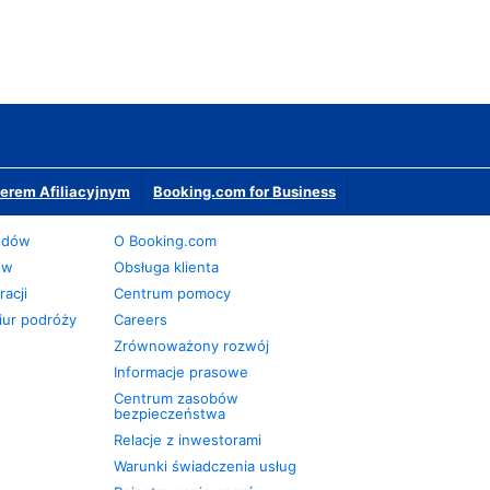
erem Afiliacyjnym
Booking.com for Business
odów
O Booking.com
ów
Obsługa klienta
acji
Centrum pomocy
iur podróży
Careers
Zrównoważony rozwój
Informacje prasowe
Centrum zasobów
bezpieczeństwa
Relacje z inwestorami
Warunki świadczenia usług