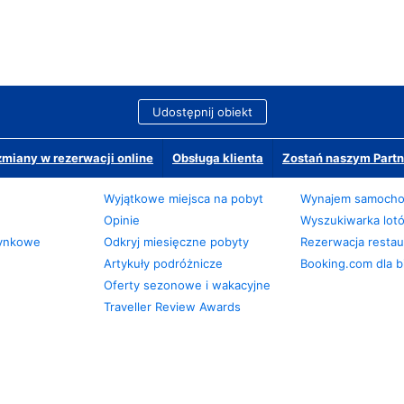
Udostępnij obiekt
miany w rezerwacji online
Obsługa klienta
Zostań naszym Partn
Wyjątkowe miejsca na pobyt
Wynajem samoch
Opinie
Wyszukiwarka lot
zynkowe
Odkryj miesięczne pobyty
Rezerwacja restaur
Artykuły podróżnicze
Booking.com dla b
Oferty sezonowe i wakacyjne
Traveller Review Awards