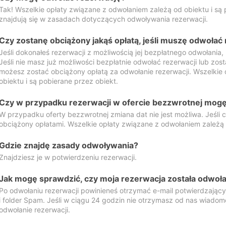
Tak! Wszelkie opłaty związane z odwołaniem zależą od obiektu i są p
znajdują się w zasadach dotyczących odwoływania rezerwacji.
Czy zostanę obciążony jakąś opłatą, jeśli muszę odwołać
Jeśli dokonałeś rezerwacji z możliwością jej bezpłatnego odwołania,
Jeśli nie masz już możliwości bezpłatnie odwołać rezerwacji lub zos
możesz zostać obciążony opłatą za odwołanie rezerwacji. Wszelkie
obiektu i są pobierane przez obiekt.
Czy w przypadku rezerwacji w ofercie bezzwrotnej mogę 
W przypadku oferty bezzwrotnej zmiana dat nie jest możliwa. Jeśli
obciążony opłatami. Wszelkie opłaty związane z odwołaniem zależą o
Gdzie znajdę zasady odwoływania?
Znajdziesz je w potwierdzeniu rezerwacji.
Jak mogę sprawdzić, czy moja rezerwacja została odwoł
Po odwołaniu rezerwacji powinieneś otrzymać e-mail potwierdzając
i folder Spam. Jeśli w ciągu 24 godzin nie otrzymasz od nas wiadomo
odwołanie rezerwacji.