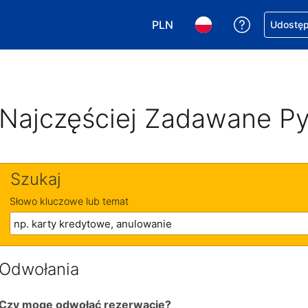
PLN
Uzyskaj po
Udostępn
Wybierz walutę. Wybrana walu
Wybierz język. Wybra
Najczęściej Zadawane Py
Szukaj
Słowo kluczowe lub temat
Odwołania
Czy mogę odwołać rezerwację?