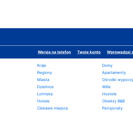
Wersja na telefon
Twoje konto
Wprowadzaj z
Kraje
Domy
Regiony
Apartamenty
Miasta
Ośrodki wypoc
Dzielnice
Wille
Lotniska
Hostele
Hotele
Obiekty B&B
Ciekawe miejsca
Pensjonaty