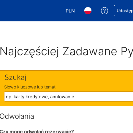
PLN
Uzyskaj po
Udostępn
Wybierz walutę. Wybrana walu
Wybierz język. Wybra
Najczęściej Zadawane Py
Szukaj
Słowo kluczowe lub temat
Odwołania
Czy mogę odwołać rezerwację?