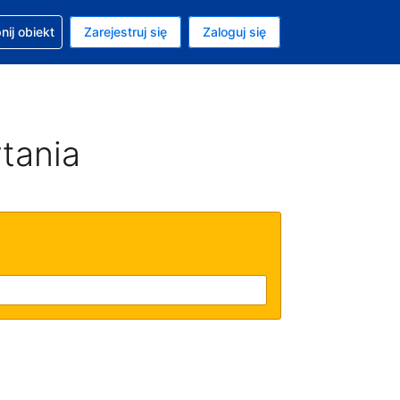
moc w sprawie rezerwacji
ij obiekt
Zarejestruj się
Zaloguj się
ta to Złoty polski
ny język to Polski
tania