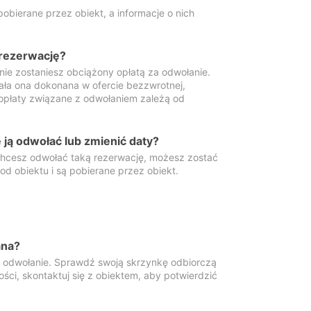
obierane przez obiekt, a informacje o nich
 rezerwację?
 nie zostaniesz obciążony opłatą za odwołanie.
tała ona dokonana w ofercie bezzwrotnej,
 opłaty związane z odwołaniem zależą od
ją odwołać lub zmienić daty?
 chcesz odwołać taką rezerwację, możesz zostać
d obiektu i są pobierane przez obiekt.
ana?
y odwołanie. Sprawdź swoją skrzynkę odbiorczą
ści, skontaktuj się z obiektem, aby potwierdzić