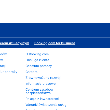
erem Afiliacyjnym
Booking.com for Business
odów
O Booking.com
ów
Obsługa klienta
acji
Centrum pomocy
iur podróży
Careers
Zrównoważony rozwój
Informacje prasowe
Centrum zasobów
bezpieczeństwa
Relacje z inwestorami
Warunki świadczenia usług