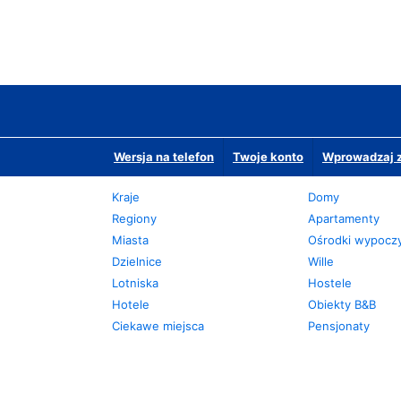
Wersja na telefon
Twoje konto
Wprowadzaj z
Kraje
Domy
Regiony
Apartamenty
Miasta
Ośrodki wypoc
Dzielnice
Wille
Lotniska
Hostele
Hotele
Obiekty B&B
Ciekawe miejsca
Pensjonaty