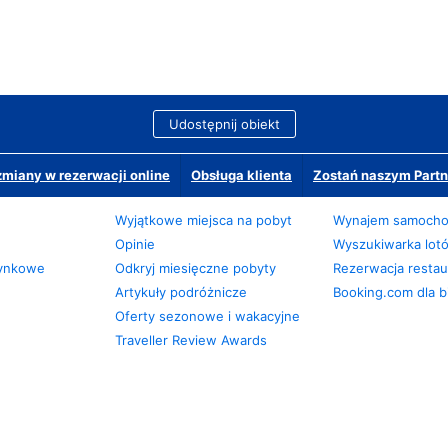
Udostępnij obiekt
miany w rezerwacji online
Obsługa klienta
Zostań naszym Partn
Wyjątkowe miejsca na pobyt
Wynajem samoch
Opinie
Wyszukiwarka lot
zynkowe
Odkryj miesięczne pobyty
Rezerwacja restaur
Artykuły podróżnicze
Booking.com dla b
Oferty sezonowe i wakacyjne
Traveller Review Awards