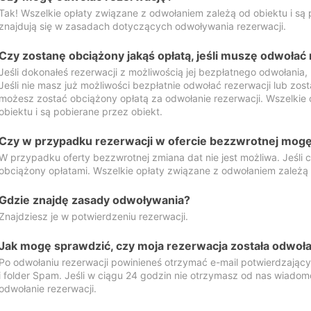
Tak! Wszelkie opłaty związane z odwołaniem zależą od obiektu i są p
znajdują się w zasadach dotyczących odwoływania rezerwacji.
Czy zostanę obciążony jakąś opłatą, jeśli muszę odwołać
Jeśli dokonałeś rezerwacji z możliwością jej bezpłatnego odwołania,
Jeśli nie masz już możliwości bezpłatnie odwołać rezerwacji lub zos
możesz zostać obciążony opłatą za odwołanie rezerwacji. Wszelkie
obiektu i są pobierane przez obiekt.
Czy w przypadku rezerwacji w ofercie bezzwrotnej mogę 
W przypadku oferty bezzwrotnej zmiana dat nie jest możliwa. Jeśli
obciążony opłatami. Wszelkie opłaty związane z odwołaniem zależą o
Gdzie znajdę zasady odwoływania?
Znajdziesz je w potwierdzeniu rezerwacji.
Jak mogę sprawdzić, czy moja rezerwacja została odwoł
Po odwołaniu rezerwacji powinieneś otrzymać e-mail potwierdzając
i folder Spam. Jeśli w ciągu 24 godzin nie otrzymasz od nas wiadomo
odwołanie rezerwacji.