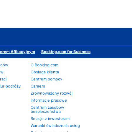
erem Afiliacyjnym
Booking.com for Business
odów
O Booking.com
ów
Obsługa klienta
acji
Centrum pomocy
iur podróży
Careers
Zrównoważony rozwój
Informacje prasowe
Centrum zasobów
bezpieczeństwa
Relacje z inwestorami
Warunki świadczenia usług