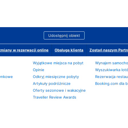
Udostępnij obiekt
miany w rezerwacji online
Obsługa klienta
Zostań naszym Partn
Wyjątkowe miejsca na pobyt
Wynajem samoch
Opinie
Wyszukiwarka lot
zynkowe
Odkryj miesięczne pobyty
Rezerwacja restaur
Artykuły podróżnicze
Booking.com dla b
Oferty sezonowe i wakacyjne
Traveller Review Awards