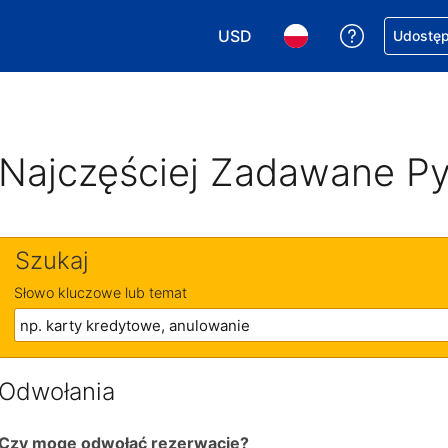
USD
Uzyskaj po
Udostępn
Wybierz walutę. Wybrana walu
Wybierz język. Wybra
Najczęściej Zadawane Py
Szukaj
Słowo kluczowe lub temat
Odwołania
Czy mogę odwołać rezerwację?