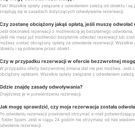
Tak! Wszelkie opłaty związane z odwołaniem zależą od obiektu i są p
znajdują się w zasadach dotyczących odwoływania rezerwacji.
Czy zostanę obciążony jakąś opłatą, jeśli muszę odwołać
Jeśli dokonałeś rezerwacji z możliwością jej bezpłatnego odwołania,
Jeśli nie masz już możliwości bezpłatnie odwołać rezerwacji lub zos
możesz zostać obciążony opłatą za odwołanie rezerwacji. Wszelkie
obiektu i są pobierane przez obiekt.
Czy w przypadku rezerwacji w ofercie bezzwrotnej mogę 
W przypadku oferty bezzwrotnej zmiana dat nie jest możliwa. Jeśli
obciążony opłatami. Wszelkie opłaty związane z odwołaniem zależą o
Gdzie znajdę zasady odwoływania?
Znajdziesz je w potwierdzeniu rezerwacji.
Jak mogę sprawdzić, czy moja rezerwacja została odwoł
Po odwołaniu rezerwacji powinieneś otrzymać e-mail potwierdzając
i folder Spam. Jeśli w ciągu 24 godzin nie otrzymasz od nas wiadomo
odwołanie rezerwacji.