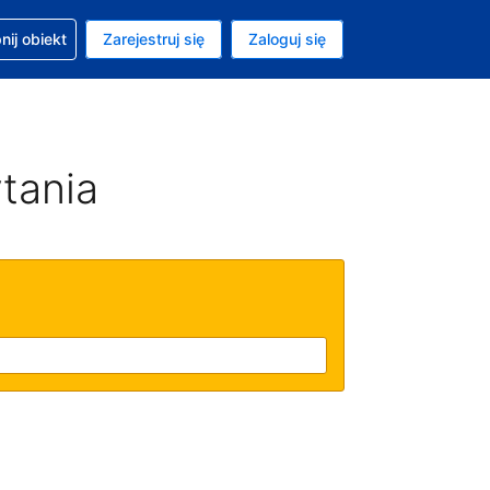
moc w sprawie rezerwacji
ij obiekt
Zarejestruj się
Zaloguj się
ta to Dolar amerykański
ny język to Polski
tania