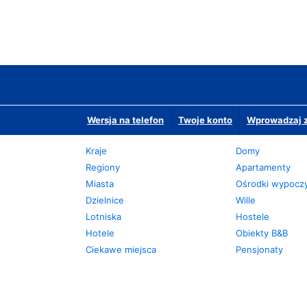
Wersja na telefon
Twoje konto
Wprowadzaj z
Kraje
Domy
Regiony
Apartamenty
Miasta
Ośrodki wypoc
Dzielnice
Wille
Lotniska
Hostele
Hotele
Obiekty B&B
Ciekawe miejsca
Pensjonaty