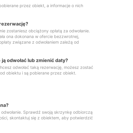
obierane przez obiekt, a informacje o nich
 rezerwację?
 nie zostaniesz obciążony opłatą za odwołanie.
tała ona dokonana w ofercie bezzwrotnej,
 opłaty związane z odwołaniem zależą od
ją odwołać lub zmienić daty?
 chcesz odwołać taką rezerwację, możesz zostać
d obiektu i są pobierane przez obiekt.
ana?
y odwołanie. Sprawdź swoją skrzynkę odbiorczą
ści, skontaktuj się z obiektem, aby potwierdzić