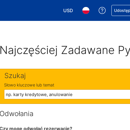
USD
Uzyskaj po
Udostępn
Wybierz walutę. Wybrana walu
Wybierz język. Wybra
Najczęściej Zadawane Py
Szukaj
Słowo kluczowe lub temat
Odwołania
Czy mogę odwołać rezerwację?