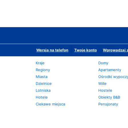
Wersja na telefon
Twoje konto
Wprowadzaj z
Kraje
Domy
Regiony
Apartamenty
Miasta
Ośrodki wypoc
Dzielnice
Wille
Lotniska
Hostele
Hotele
Obiekty B&B
Ciekawe miejsca
Pensjonaty