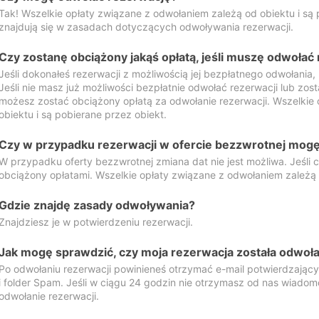
Tak! Wszelkie opłaty związane z odwołaniem zależą od obiektu i są p
znajdują się w zasadach dotyczących odwoływania rezerwacji.
Czy zostanę obciążony jakąś opłatą, jeśli muszę odwołać
Jeśli dokonałeś rezerwacji z możliwością jej bezpłatnego odwołania,
Jeśli nie masz już możliwości bezpłatnie odwołać rezerwacji lub zos
możesz zostać obciążony opłatą za odwołanie rezerwacji. Wszelkie
obiektu i są pobierane przez obiekt.
Czy w przypadku rezerwacji w ofercie bezzwrotnej mogę 
W przypadku oferty bezzwrotnej zmiana dat nie jest możliwa. Jeśli
obciążony opłatami. Wszelkie opłaty związane z odwołaniem zależą o
Gdzie znajdę zasady odwoływania?
Znajdziesz je w potwierdzeniu rezerwacji.
Jak mogę sprawdzić, czy moja rezerwacja została odwoł
Po odwołaniu rezerwacji powinieneś otrzymać e-mail potwierdzając
i folder Spam. Jeśli w ciągu 24 godzin nie otrzymasz od nas wiadomo
odwołanie rezerwacji.