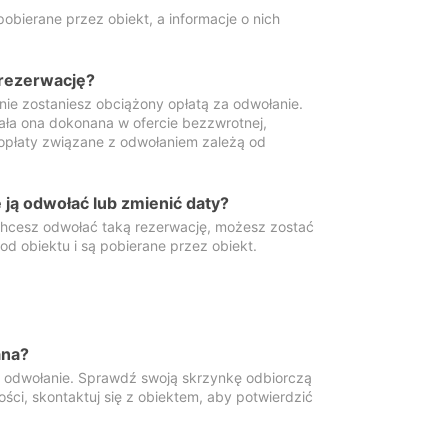
obierane przez obiekt, a informacje o nich
 rezerwację?
 nie zostaniesz obciążony opłatą za odwołanie.
tała ona dokonana w ofercie bezzwrotnej,
 opłaty związane z odwołaniem zależą od
ją odwołać lub zmienić daty?
 chcesz odwołać taką rezerwację, możesz zostać
d obiektu i są pobierane przez obiekt.
ana?
y odwołanie. Sprawdź swoją skrzynkę odbiorczą
ści, skontaktuj się z obiektem, aby potwierdzić