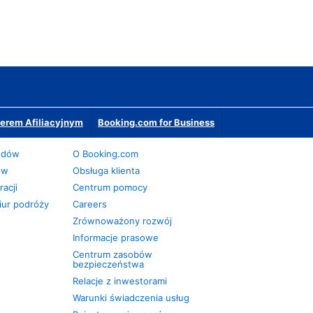
erem Afiliacyjnym
Booking.com for Business
odów
O Booking.com
ów
Obsługa klienta
acji
Centrum pomocy
iur podróży
Careers
Zrównoważony rozwój
Informacje prasowe
Centrum zasobów
bezpieczeństwa
Relacje z inwestorami
Warunki świadczenia usług