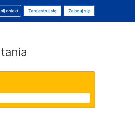
moc w sprawie rezerwacji
ij obiekt
Zarejestruj się
Zaloguj się
ta to Dolar amerykański
ny język to Polski
tania