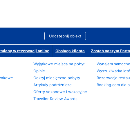
Udostępnij obiekt
miany w rezerwacji online
Obsługa klienta
Zostań naszym Partn
Wyjątkowe miejsca na pobyt
Wynajem samoch
Opinie
Wyszukiwarka lot
zynkowe
Odkryj miesięczne pobyty
Rezerwacja restaur
Artykuły podróżnicze
Booking.com dla b
Oferty sezonowe i wakacyjne
Traveller Review Awards