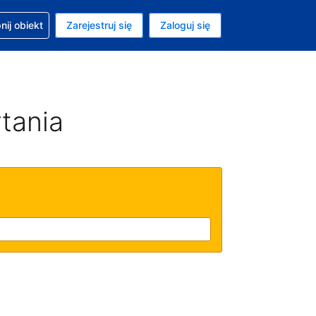
moc w sprawie rezerwacji
ij obiekt
Zarejestruj się
Zaloguj się
ta to Dolar amerykański
ny język to Polski
tania