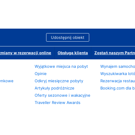
Udostępnij obiekt
miany w rezerwacji online
Obsługa klienta
Zostań naszym Partn
Wyjątkowe miejsca na pobyt
Wynajem samoch
Opinie
Wyszukiwarka lot
zynkowe
Odkryj miesięczne pobyty
Rezerwacja restaur
Artykuły podróżnicze
Booking.com dla b
Oferty sezonowe i wakacyjne
Traveller Review Awards