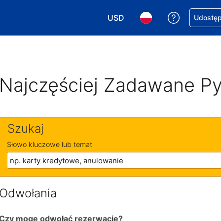
USD
Uzyskaj po
Udostępn
Wybierz walutę. Wybrana walu
Wybierz język. Wybra
Najczęściej Zadawane Py
Szukaj
Słowo kluczowe lub temat
Odwołania
Czy mogę odwołać rezerwację?