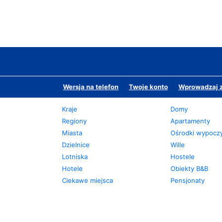
Wersja na telefon
Twoje konto
Wprowadzaj z
Kraje
Domy
Regiony
Apartamenty
Miasta
Ośrodki wypoc
Dzielnice
Wille
Lotniska
Hostele
Hotele
Obiekty B&B
Ciekawe miejsca
Pensjonaty