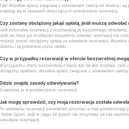
Tak! Wszelkie opłaty związane z odwołaniem zależą od obiektu i są p
znajdują się w zasadach dotyczących odwoływania rezerwacji.
Czy zostanę obciążony jakąś opłatą, jeśli muszę odwołać
Jeśli dokonałeś rezerwacji z możliwością jej bezpłatnego odwołania,
Jeśli nie masz już możliwości bezpłatnie odwołać rezerwacji lub zos
możesz zostać obciążony opłatą za odwołanie rezerwacji. Wszelkie
obiektu i są pobierane przez obiekt.
Czy w przypadku rezerwacji w ofercie bezzwrotnej mogę 
W przypadku oferty bezzwrotnej zmiana dat nie jest możliwa. Jeśli
obciążony opłatami. Wszelkie opłaty związane z odwołaniem zależą o
Gdzie znajdę zasady odwoływania?
Znajdziesz je w potwierdzeniu rezerwacji.
Jak mogę sprawdzić, czy moja rezerwacja została odwoł
Po odwołaniu rezerwacji powinieneś otrzymać e-mail potwierdzając
i folder Spam. Jeśli w ciągu 24 godzin nie otrzymasz od nas wiadomo
odwołanie rezerwacji.