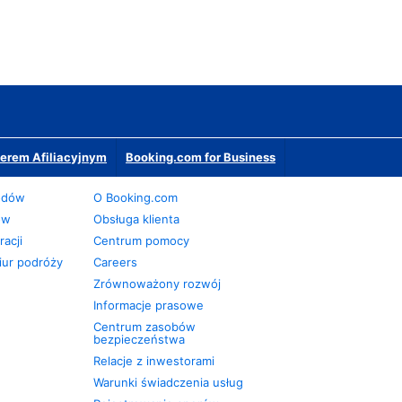
erem Afiliacyjnym
Booking.com for Business
odów
O Booking.com
ów
Obsługa klienta
acji
Centrum pomocy
iur podróży
Careers
Zrównoważony rozwój
Informacje prasowe
Centrum zasobów
bezpieczeństwa
Relacje z inwestorami
Warunki świadczenia usług