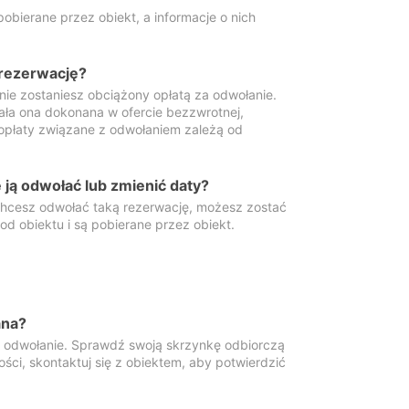
obierane przez obiekt, a informacje o nich
 rezerwację?
 nie zostaniesz obciążony opłatą za odwołanie.
tała ona dokonana w ofercie bezzwrotnej,
 opłaty związane z odwołaniem zależą od
ją odwołać lub zmienić daty?
 chcesz odwołać taką rezerwację, możesz zostać
d obiektu i są pobierane przez obiekt.
ana?
y odwołanie. Sprawdź swoją skrzynkę odbiorczą
ści, skontaktuj się z obiektem, aby potwierdzić