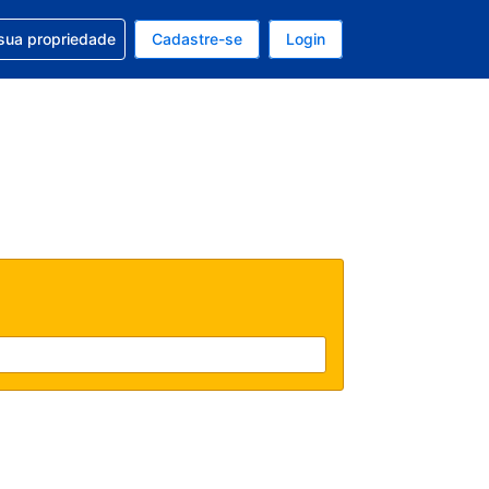
uda com sua reserva
sua propriedade
Cadastre-se
Login
e, sua moeda é: Real
tualmente, seu idioma é: Português (Brasil)