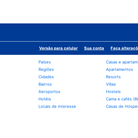
Versão para celular
Sua conta
Faça alteraçõ
Países
Casas e aparta
Regiões
Apartamentos
Cidades
Resorts
Bairros
Villas
Aeroportos
Hostels
Hotéis
Cama e cafés (B
Locais de interesse
Casas de Hóspe