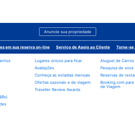
Anuncie sua propriedade
es em sua reserva on-line
Serviço de Apoio ao Cliente
Torne-se 
mentos
Lugares únicos para ficar
Aluguel de Carros
Avaliações
Pesquisa de voos
Conheça as estadias mensais
Reservas de resta
Ofertas sazonais e de viagem
Booking.com para
de Viagem
Traveller Review Awards
&Bs)
des