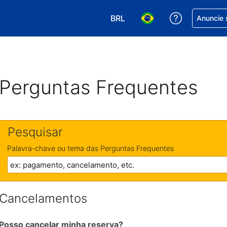
BRL
Receber aj
Anuncie 
Escolha sua moeda. Atualment
Escolha seu idioma. A
Perguntas Frequentes
Pesquisar
Palavra-chave ou tema das Perguntas Frequentes
Cancelamentos
Posso cancelar minha reserva?