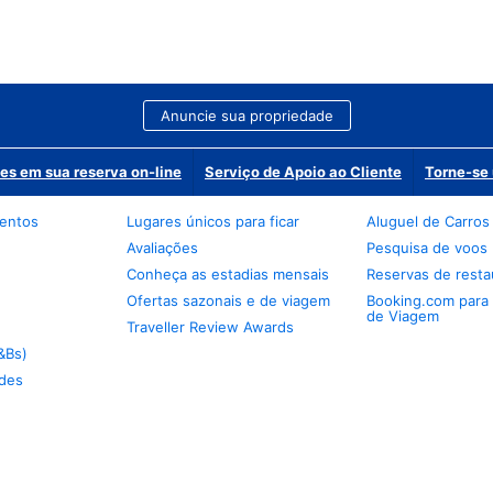
Anuncie sua propriedade
es em sua reserva on-line
Serviço de Apoio ao Cliente
Torne-se 
mentos
Lugares únicos para ficar
Aluguel de Carros
Avaliações
Pesquisa de voos
Conheça as estadias mensais
Reservas de resta
Ofertas sazonais e de viagem
Booking.com para
de Viagem
Traveller Review Awards
&Bs)
des