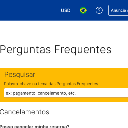
USD
Receber aj
Anuncie 
Escolha sua moeda. Atualment
Escolha seu idioma. A
Perguntas Frequentes
Pesquisar
Palavra-chave ou tema das Perguntas Frequentes
Cancelamentos
Posso cancelar minha reserva?