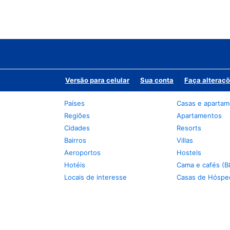
Versão para celular
Sua conta
Faça alteraçõ
Países
Casas e aparta
Regiões
Apartamentos
Cidades
Resorts
Bairros
Villas
Aeroportos
Hostels
Hotéis
Cama e cafés (B
Locais de interesse
Casas de Hóspe