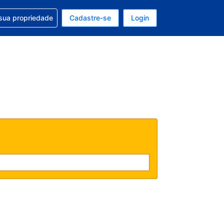
uda com sua reserva
sua propriedade
Cadastre-se
Login
e, sua moeda é: Dólar americano
tualmente, seu idioma é: Português (Brasil)