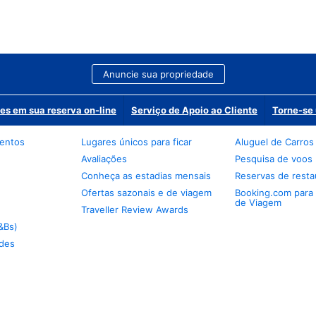
Anuncie sua propriedade
es em sua reserva on-line
Serviço de Apoio ao Cliente
Torne-se 
mentos
Lugares únicos para ficar
Aluguel de Carros
Avaliações
Pesquisa de voos
Conheça as estadias mensais
Reservas de resta
Ofertas sazonais e de viagem
Booking.com para
de Viagem
Traveller Review Awards
&Bs)
des