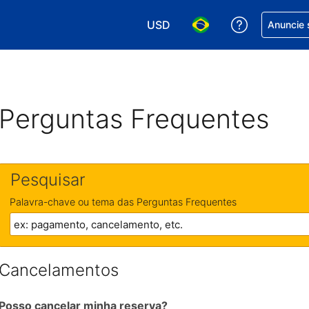
USD
Receber aj
Anuncie 
Escolha sua moeda. Atualment
Escolha seu idioma. A
Perguntas Frequentes
Pesquisar
Palavra-chave ou tema das Perguntas Frequentes
Cancelamentos
Posso cancelar minha reserva?