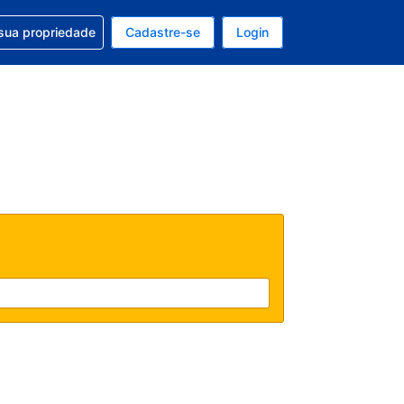
uda com sua reserva
sua propriedade
Cadastre-se
Login
e, sua moeda é: Dólar americano
tualmente, seu idioma é: Português (Brasil)