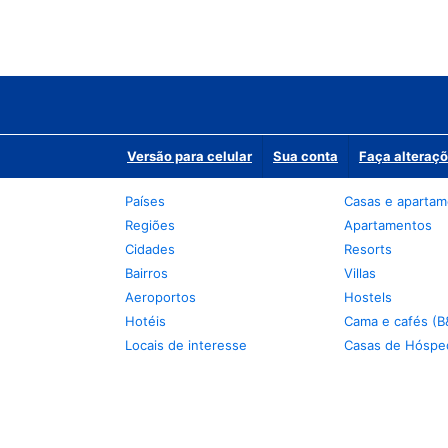
Versão para celular
Sua conta
Faça alteraçõ
Países
Casas e aparta
Regiões
Apartamentos
Cidades
Resorts
Bairros
Villas
Aeroportos
Hostels
Hotéis
Cama e cafés (B
Locais de interesse
Casas de Hóspe