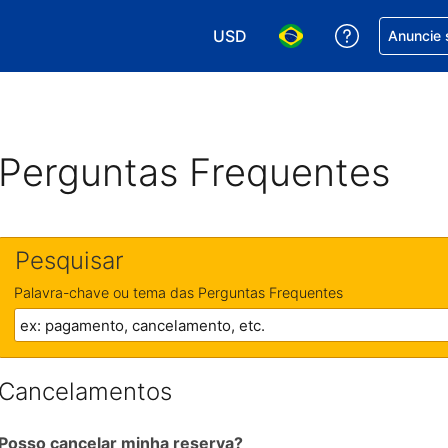
USD
Receber aj
Anuncie 
Escolha sua moeda. Atualment
Escolha seu idioma. A
Perguntas Frequentes
Pesquisar
Palavra-chave ou tema das Perguntas Frequentes
Cancelamentos
Posso cancelar minha reserva?