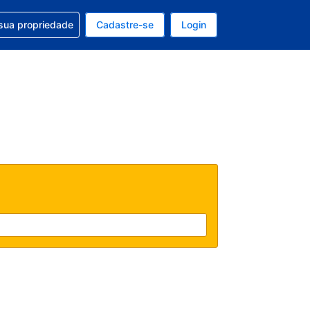
uda com sua reserva
sua propriedade
Cadastre-se
Login
e, sua moeda é: Dólar americano
tualmente, seu idioma é: Português (Brasil)