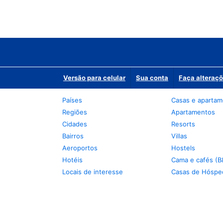
Versão para celular
Sua conta
Faça alteraçõ
Países
Casas e aparta
Regiões
Apartamentos
Cidades
Resorts
Bairros
Villas
Aeroportos
Hostels
Hotéis
Cama e cafés (B
Locais de interesse
Casas de Hóspe