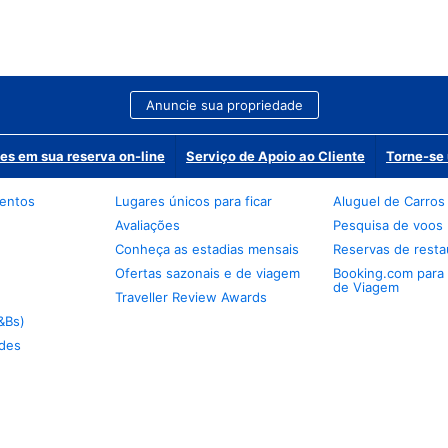
Anuncie sua propriedade
es em sua reserva on-line
Serviço de Apoio ao Cliente
Torne-se 
mentos
Lugares únicos para ficar
Aluguel de Carros
Avaliações
Pesquisa de voos
Conheça as estadias mensais
Reservas de resta
Ofertas sazonais e de viagem
Booking.com para
de Viagem
Traveller Review Awards
&Bs)
des