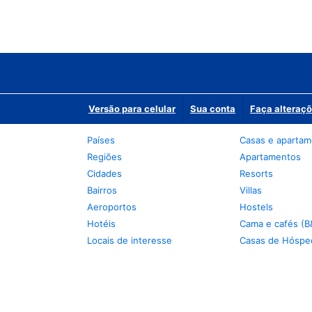
Versão para celular
Sua conta
Faça alteraçõ
Países
Casas e aparta
Regiões
Apartamentos
Cidades
Resorts
Bairros
Villas
Aeroportos
Hostels
Hotéis
Cama e cafés (B
Locais de interesse
Casas de Hóspe