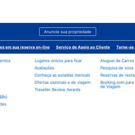
Anuncie sua propriedade
es em sua reserva on-line
Serviço de Apoio ao Cliente
Torne-se 
mentos
Lugares únicos para ficar
Aluguel de Carros
Avaliações
Pesquisa de voos
Conheça as estadias mensais
Reservas de resta
Ofertas sazonais e de viagem
Booking.com para
de Viagem
Traveller Review Awards
&Bs)
des