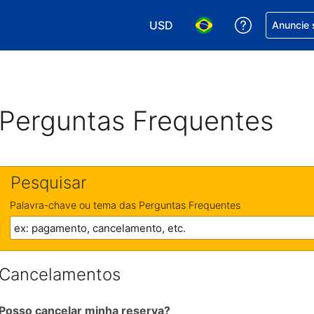
USD
Receber aj
Anuncie 
Escolha sua moeda. Atualment
Escolha seu idioma. A
Perguntas Frequentes
Pesquisar
Palavra-chave ou tema das Perguntas Frequentes
Cancelamentos
Posso cancelar minha reserva?