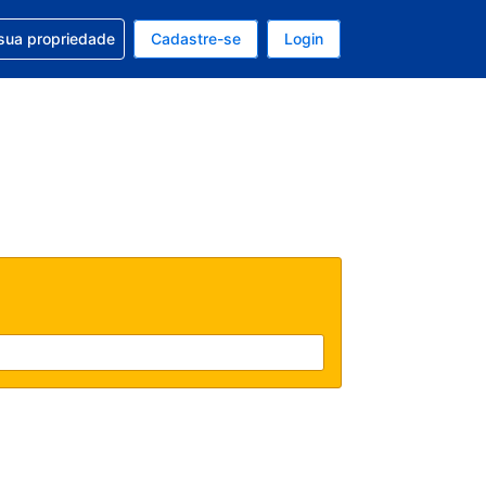
uda com sua reserva
sua propriedade
Cadastre-se
Login
e, sua moeda é: Dólar americano
tualmente, seu idioma é: Português (Brasil)