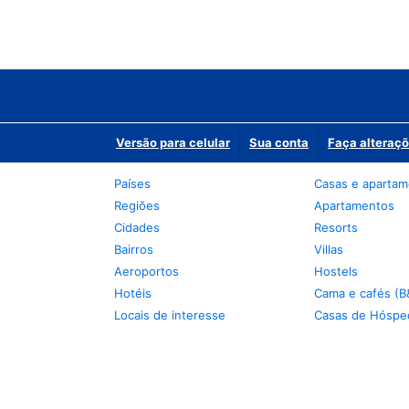
Versão para celular
Sua conta
Faça alteraçõ
Países
Casas e aparta
Regiões
Apartamentos
Cidades
Resorts
Bairros
Villas
Aeroportos
Hostels
Hotéis
Cama e cafés (B
Locais de interesse
Casas de Hóspe