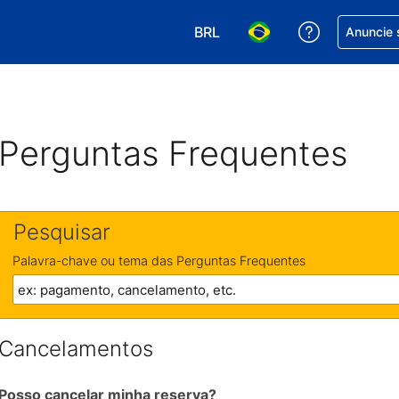
BRL
Receber aj
Anuncie 
Escolha sua moeda. Atualment
Escolha seu idioma. A
Perguntas Frequentes
Pesquisar
Palavra-chave ou tema das Perguntas Frequentes
Cancelamentos
Posso cancelar minha reserva?