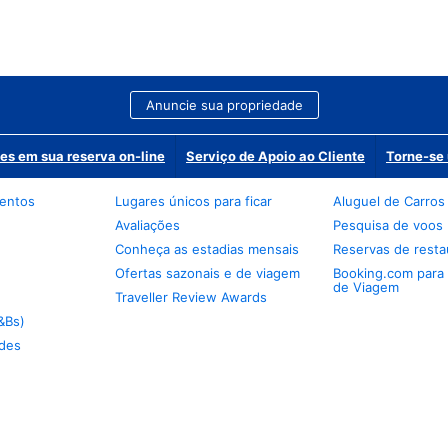
Anuncie sua propriedade
es em sua reserva on-line
Serviço de Apoio ao Cliente
Torne-se 
mentos
Lugares únicos para ficar
Aluguel de Carros
Avaliações
Pesquisa de voos
Conheça as estadias mensais
Reservas de resta
Ofertas sazonais e de viagem
Booking.com para
de Viagem
Traveller Review Awards
&Bs)
des