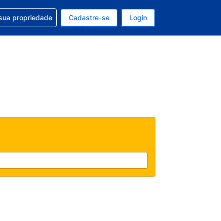
uda com sua reserva
sua propriedade
Cadastre-se
Login
e, sua moeda é: Real
tualmente, seu idioma é: Português (Brasil)