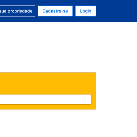
uda com sua reserva
sua propriedade
Cadastre-se
Login
e, sua moeda é: Dólar americano
tualmente, seu idioma é: Português (Brasil)