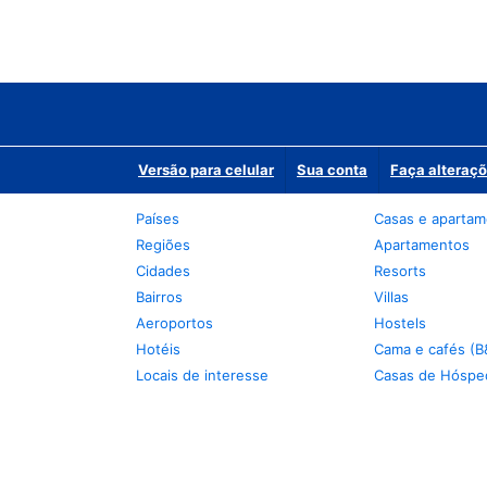
Versão para celular
Sua conta
Faça alteraçõ
Países
Casas e aparta
Regiões
Apartamentos
Cidades
Resorts
Bairros
Villas
Aeroportos
Hostels
Hotéis
Cama e cafés (B
Locais de interesse
Casas de Hóspe