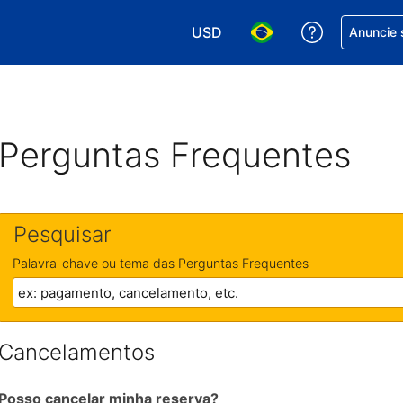
USD
Receber aj
Anuncie 
Escolha sua moeda. Atualment
Escolha seu idioma. A
Perguntas Frequentes
Pesquisar
Palavra-chave ou tema das Perguntas Frequentes
Cancelamentos
Posso cancelar minha reserva?