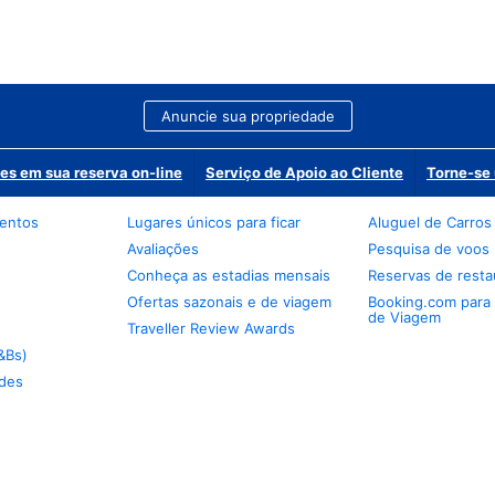
Anuncie sua propriedade
es em sua reserva on-line
Serviço de Apoio ao Cliente
Torne-se 
mentos
Lugares únicos para ficar
Aluguel de Carros
Avaliações
Pesquisa de voos
Conheça as estadias mensais
Reservas de resta
Ofertas sazonais e de viagem
Booking.com para
de Viagem
Traveller Review Awards
&Bs)
des