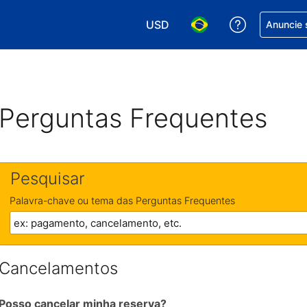
USD
Receber aj
Anuncie 
Escolha sua moeda. Atualment
Escolha seu idioma. A
Perguntas Frequentes
Pesquisar
Palavra-chave ou tema das Perguntas Frequentes
Cancelamentos
Posso cancelar minha reserva?