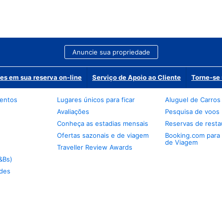
Anuncie sua propriedade
es em sua reserva on-line
Serviço de Apoio ao Cliente
Torne-se 
mentos
Lugares únicos para ficar
Aluguel de Carros
Avaliações
Pesquisa de voos
Conheça as estadias mensais
Reservas de resta
Ofertas sazonais e de viagem
Booking.com para
de Viagem
Traveller Review Awards
&Bs)
des