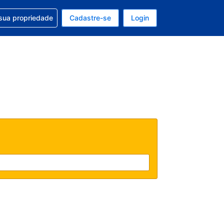
uda com sua reserva
sua propriedade
Cadastre-se
Login
e, sua moeda é: Dólar americano
tualmente, seu idioma é: Português (Brasil)