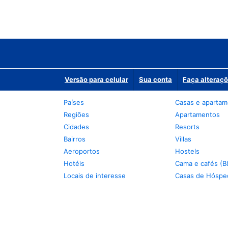
Versão para celular
Sua conta
Faça alteraçõ
Países
Casas e aparta
Regiões
Apartamentos
Cidades
Resorts
Bairros
Villas
Aeroportos
Hostels
Hotéis
Cama e cafés (B
Locais de interesse
Casas de Hóspe