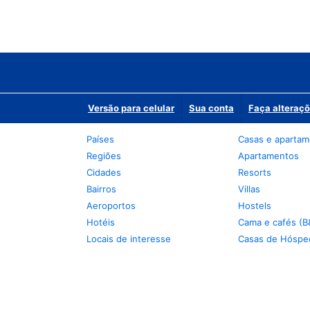
Versão para celular
Sua conta
Faça alteraçõ
Países
Casas e aparta
Regiões
Apartamentos
Cidades
Resorts
Bairros
Villas
Aeroportos
Hostels
Hotéis
Cama e cafés (B
Locais de interesse
Casas de Hóspe