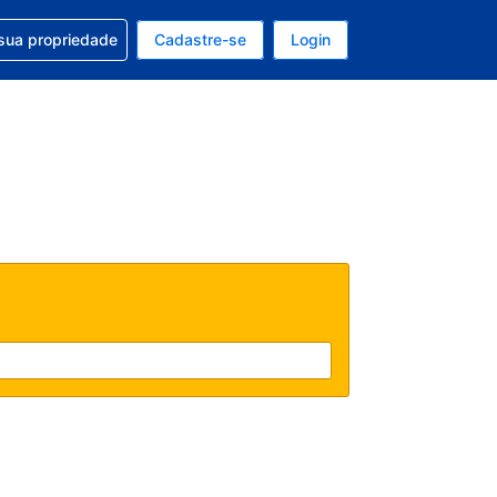
uda com sua reserva
sua propriedade
Cadastre-se
Login
e, sua moeda é: Real
tualmente, seu idioma é: Português (Brasil)