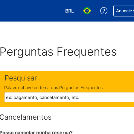
BRL
Receber aj
Anuncie 
Escolha sua moeda. Atualment
Escolha seu idioma. A
Perguntas Frequentes
Pesquisar
Palavra-chave ou tema das Perguntas Frequentes
Cancelamentos
Posso cancelar minha reserva?