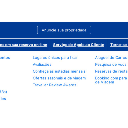
Anuncie sua propriedade
es em sua reserva on-line
Serviço de Apoio ao Cliente
Torne-se 
mentos
Lugares únicos para ficar
Aluguel de Carros
Avaliações
Pesquisa de voos
Conheça as estadias mensais
Reservas de resta
Ofertas sazonais e de viagem
Booking.com para
de Viagem
Traveller Review Awards
&Bs)
des