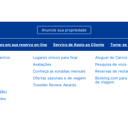
Anuncie sua propriedade
es em sua reserva on-line
Serviço de Apoio ao Cliente
Torne-se 
mentos
Lugares únicos para ficar
Aluguel de Carros
Avaliações
Pesquisa de voos
Conheça as estadias mensais
Reservas de resta
Ofertas sazonais e de viagem
Booking.com para
de Viagem
Traveller Review Awards
&Bs)
des