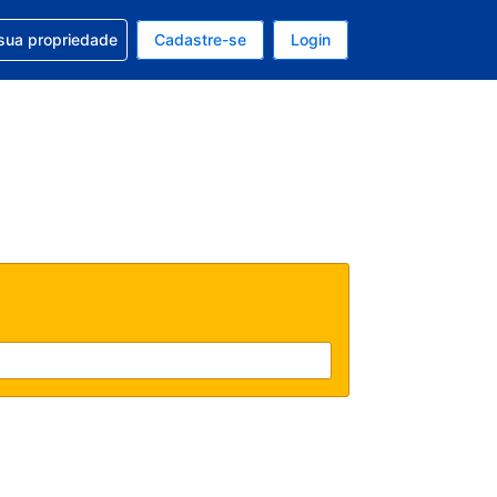
uda com sua reserva
sua propriedade
Cadastre-se
Login
e, sua moeda é: Real
tualmente, seu idioma é: Português (Brasil)