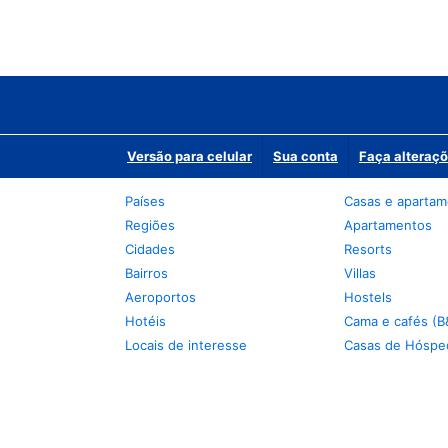
Versão para celular
Sua conta
Faça alteraçõ
Países
Casas e aparta
Regiões
Apartamentos
Cidades
Resorts
Bairros
Villas
Aeroportos
Hostels
Hotéis
Cama e cafés (B
Locais de interesse
Casas de Hóspe