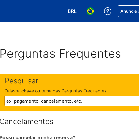
BRL
Receber aj
Anuncie 
Escolha sua moeda. Atualment
Escolha seu idioma. A
Perguntas Frequentes
Pesquisar
Palavra-chave ou tema das Perguntas Frequentes
Cancelamentos
Posso cancelar minha reserva?