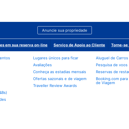
Anuncie sua propriedade
es em sua reserva on-line
Serviço de Apoio ao Cliente
Torne-se 
mentos
Lugares únicos para ficar
Aluguel de Carros
Avaliações
Pesquisa de voos
Conheça as estadias mensais
Reservas de resta
Ofertas sazonais e de viagem
Booking.com para
de Viagem
Traveller Review Awards
&Bs)
des