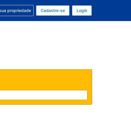
uda com sua reserva
sua propriedade
Cadastre-se
Login
e, sua moeda é: Real
tualmente, seu idioma é: Português (Brasil)