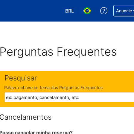
BRL
Receber aj
Anuncie 
Escolha sua moeda. Atualment
Escolha seu idioma. A
Perguntas Frequentes
Pesquisar
Palavra-chave ou tema das Perguntas Frequentes
Cancelamentos
Posso cancelar minha reserva?