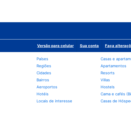
Versão para celular
Sua conta
Faça alteraçõ
Países
Casas e aparta
Regiões
Apartamentos
Cidades
Resorts
Bairros
Villas
Aeroportos
Hostels
Hotéis
Cama e cafés (B
Locais de interesse
Casas de Hóspe