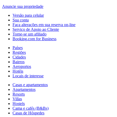
Anuncie sua propriedade
Versão para celular
Sua conta
Faça alterações em sua reserva on-line
Serviço de Apoio ao Cliente
Torne-se um afiliado
Booking.com for Business
Países
Regiões
Cidades
Bairros
Aeroportos
Hotéis
Locais de interesse
Casas e apartamentos
Apartamentos
Resorts
Villas
Hostels
Cama e cafés (B&Bs)
Casas de Hóspedes