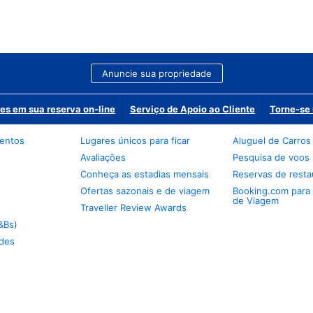
Anuncie sua propriedade
es em sua reserva on-line
Serviço de Apoio ao Cliente
Torne-se 
mentos
Lugares únicos para ficar
Aluguel de Carros
Avaliações
Pesquisa de voos
Conheça as estadias mensais
Reservas de resta
Ofertas sazonais e de viagem
Booking.com para
de Viagem
Traveller Review Awards
&Bs)
des