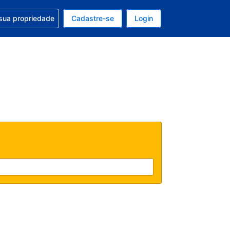
uda com sua reserva
sua propriedade
Cadastre-se
Login
e, sua moeda é: Real
tualmente, seu idioma é: Português (Brasil)