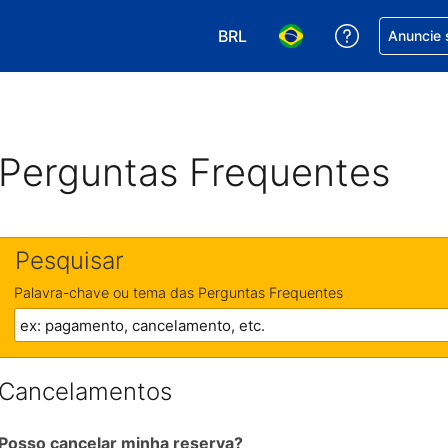
BRL
Receber aj
Anuncie 
Escolha sua moeda. Atualment
Escolha seu idioma. A
Perguntas Frequentes
Pesquisar
Palavra-chave ou tema das Perguntas Frequentes
Cancelamentos
Posso cancelar minha reserva?