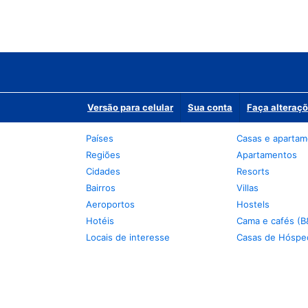
Versão para celular
Sua conta
Faça alteraçõ
Países
Casas e aparta
Regiões
Apartamentos
Cidades
Resorts
Bairros
Villas
Aeroportos
Hostels
Hotéis
Cama e cafés (B
Locais de interesse
Casas de Hóspe