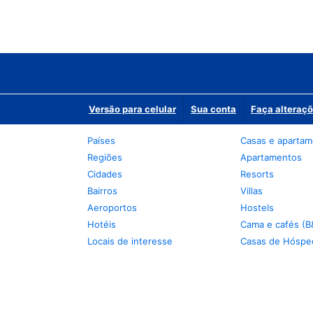
Versão para celular
Sua conta
Faça alteraçõ
Países
Casas e aparta
Regiões
Apartamentos
Cidades
Resorts
Bairros
Villas
Aeroportos
Hostels
Hotéis
Cama e cafés (B
Locais de interesse
Casas de Hóspe