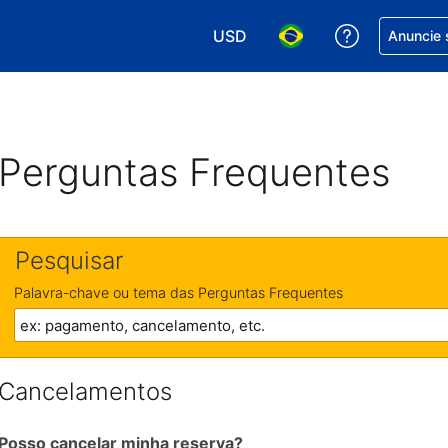
USD
Receber aj
Anuncie 
Escolha sua moeda. Atualment
Escolha seu idioma. A
Perguntas Frequentes
Pesquisar
Palavra-chave ou tema das Perguntas Frequentes
Cancelamentos
Posso cancelar minha reserva?