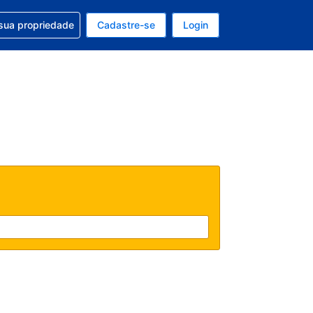
uda com sua reserva
sua propriedade
Cadastre-se
Login
e, sua moeda é: Dólar americano
tualmente, seu idioma é: Português (Brasil)