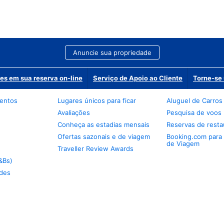
Anuncie sua propriedade
es em sua reserva on-line
Serviço de Apoio ao Cliente
Torne-se 
mentos
Lugares únicos para ficar
Aluguel de Carros
Avaliações
Pesquisa de voos
Conheça as estadias mensais
Reservas de resta
Ofertas sazonais e de viagem
Booking.com para
de Viagem
Traveller Review Awards
&Bs)
des