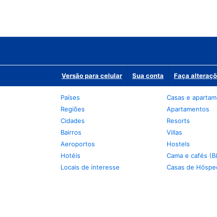
Versão para celular
Sua conta
Faça alteraçõ
Países
Casas e aparta
Regiões
Apartamentos
Cidades
Resorts
Bairros
Villas
Aeroportos
Hostels
Hotéis
Cama e cafés (B
Locais de interesse
Casas de Hóspe