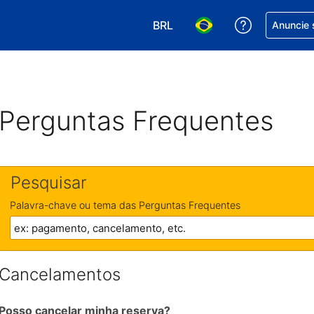
BRL
Receber aj
Anuncie 
Escolha sua moeda. Atualment
Escolha seu idioma. A
Perguntas Frequentes
Pesquisar
Palavra-chave ou tema das Perguntas Frequentes
Cancelamentos
Posso cancelar minha reserva?