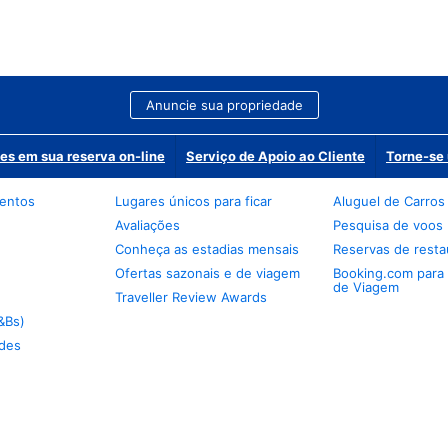
Anuncie sua propriedade
es em sua reserva on-line
Serviço de Apoio ao Cliente
Torne-se 
mentos
Lugares únicos para ficar
Aluguel de Carros
Avaliações
Pesquisa de voos
Conheça as estadias mensais
Reservas de resta
Ofertas sazonais e de viagem
Booking.com para
de Viagem
Traveller Review Awards
&Bs)
des