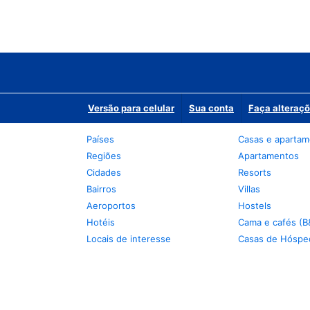
Versão para celular
Sua conta
Faça alteraçõ
Países
Casas e aparta
Regiões
Apartamentos
Cidades
Resorts
Bairros
Villas
Aeroportos
Hostels
Hotéis
Cama e cafés (B
Locais de interesse
Casas de Hóspe