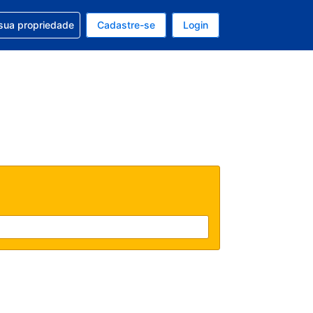
uda com sua reserva
sua propriedade
Cadastre-se
Login
e, sua moeda é: Real
tualmente, seu idioma é: Português (Brasil)