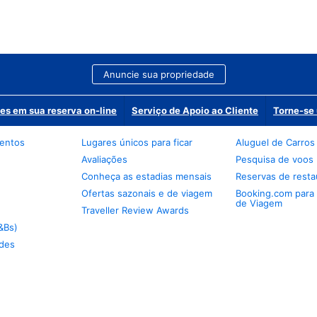
Anuncie sua propriedade
es em sua reserva on-line
Serviço de Apoio ao Cliente
Torne-se 
mentos
Lugares únicos para ficar
Aluguel de Carros
Avaliações
Pesquisa de voos
Conheça as estadias mensais
Reservas de resta
Ofertas sazonais e de viagem
Booking.com para
de Viagem
Traveller Review Awards
&Bs)
des