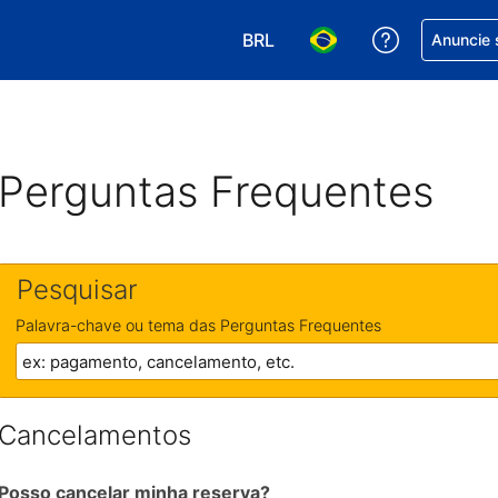
BRL
Receber aj
Anuncie 
Escolha sua moeda. Atualment
Escolha seu idioma. A
Perguntas Frequentes
Pesquisar
Palavra-chave ou tema das Perguntas Frequentes
Cancelamentos
Posso cancelar minha reserva?