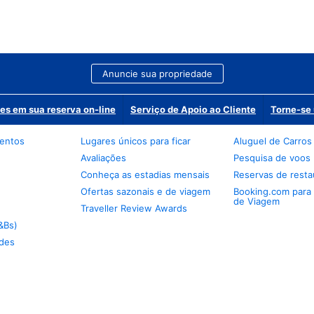
Anuncie sua propriedade
es em sua reserva on-line
Serviço de Apoio ao Cliente
Torne-se 
mentos
Lugares únicos para ficar
Aluguel de Carros
Avaliações
Pesquisa de voos
Conheça as estadias mensais
Reservas de resta
Ofertas sazonais e de viagem
Booking.com para
de Viagem
Traveller Review Awards
&Bs)
des