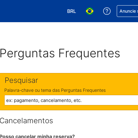
BRL
Receber aj
Anuncie 
Escolha sua moeda. Atualment
Escolha seu idioma. A
Perguntas Frequentes
Pesquisar
Palavra-chave ou tema das Perguntas Frequentes
Cancelamentos
Posso cancelar minha reserva?