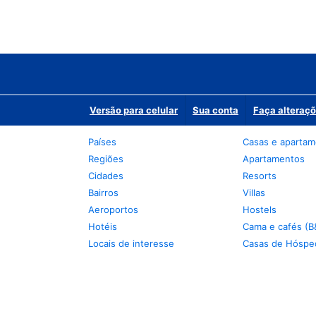
Versão para celular
Sua conta
Faça alteraçõ
Países
Casas e aparta
Regiões
Apartamentos
Cidades
Resorts
Bairros
Villas
Aeroportos
Hostels
Hotéis
Cama e cafés (B
Locais de interesse
Casas de Hóspe