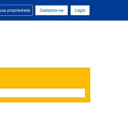
uda com sua reserva
sua propriedade
Cadastre-se
Login
e, sua moeda é: Real
tualmente, seu idioma é: Português (Brasil)