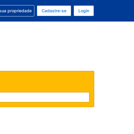
uda com sua reserva
sua propriedade
Cadastre-se
Login
e, sua moeda é: Dólar americano
tualmente, seu idioma é: Português (Brasil)