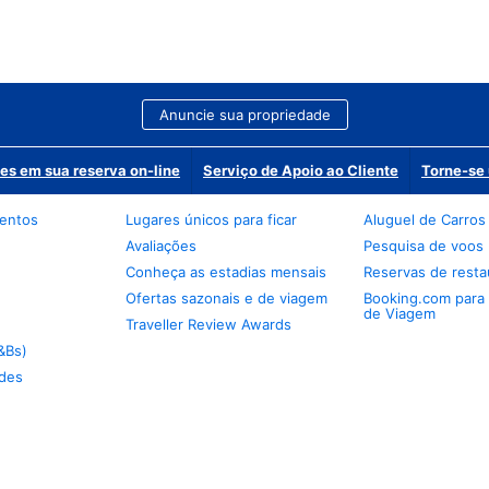
Anuncie sua propriedade
es em sua reserva on-line
Serviço de Apoio ao Cliente
Torne-se 
mentos
Lugares únicos para ficar
Aluguel de Carros
Avaliações
Pesquisa de voos
Conheça as estadias mensais
Reservas de resta
Ofertas sazonais e de viagem
Booking.com para
de Viagem
Traveller Review Awards
&Bs)
des