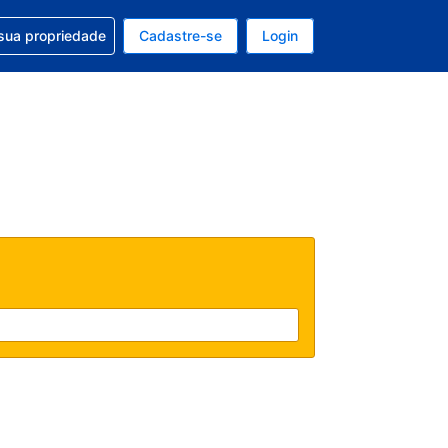
uda com sua reserva
sua propriedade
Cadastre-se
Login
e, sua moeda é: Real
tualmente, seu idioma é: Português (Brasil)