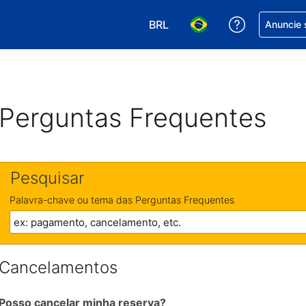
BRL
Receber aj
Anuncie 
Escolha sua moeda. Atualment
Escolha seu idioma. A
Perguntas Frequentes
Pesquisar
Palavra-chave ou tema das Perguntas Frequentes
Cancelamentos
Posso cancelar minha reserva?