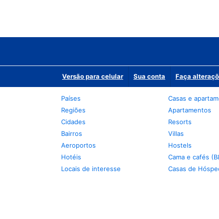
Versão para celular
Sua conta
Faça alteraçõ
Países
Casas e aparta
Regiões
Apartamentos
Cidades
Resorts
Bairros
Villas
Aeroportos
Hostels
Hotéis
Cama e cafés (B
Locais de interesse
Casas de Hóspe