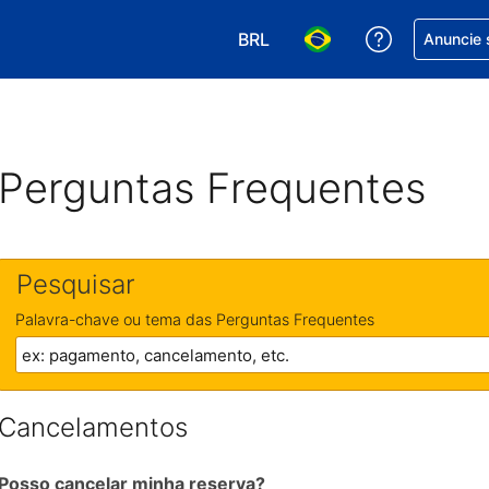
BRL
Receber aj
Anuncie 
Escolha sua moeda. Atualment
Escolha seu idioma. A
Perguntas Frequentes
Pesquisar
Palavra-chave ou tema das Perguntas Frequentes
Cancelamentos
Posso cancelar minha reserva?