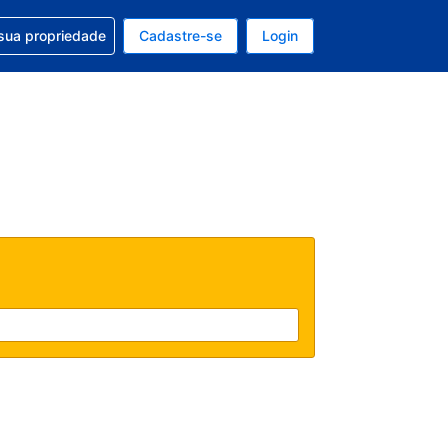
uda com sua reserva
sua propriedade
Cadastre-se
Login
e, sua moeda é: Real
tualmente, seu idioma é: Português (Brasil)