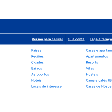
Versão para celular
Sua conta
Faça alteraçõ
Países
Casas e aparta
Regiões
Apartamentos
Cidades
Resorts
Bairros
Villas
Aeroportos
Hostels
Hotéis
Cama e cafés (B
Locais de interesse
Casas de Hóspe