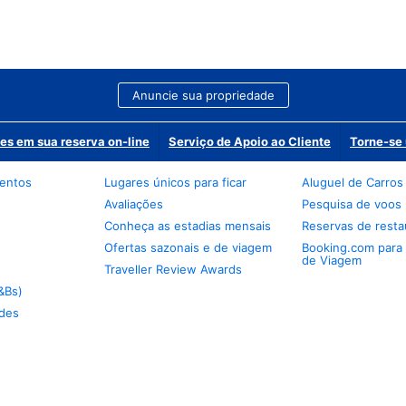
Anuncie sua propriedade
es em sua reserva on-line
Serviço de Apoio ao Cliente
Torne-se 
mentos
Lugares únicos para ficar
Aluguel de Carros
Avaliações
Pesquisa de voos
Conheça as estadias mensais
Reservas de resta
Ofertas sazonais e de viagem
Booking.com para
de Viagem
Traveller Review Awards
&Bs)
des