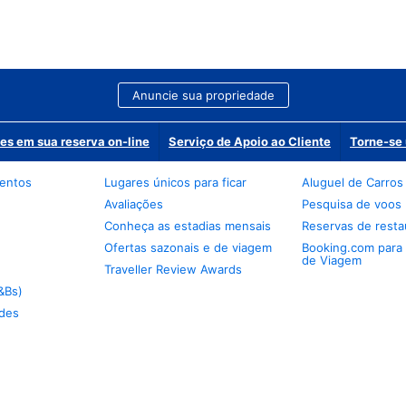
Anuncie sua propriedade
es em sua reserva on-line
Serviço de Apoio ao Cliente
Torne-se 
mentos
Lugares únicos para ficar
Aluguel de Carros
Avaliações
Pesquisa de voos
Conheça as estadias mensais
Reservas de resta
Ofertas sazonais e de viagem
Booking.com para
de Viagem
Traveller Review Awards
&Bs)
des