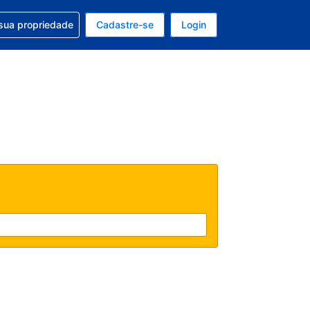
uda com sua reserva
sua propriedade
Cadastre-se
Login
e, sua moeda é: Dólar americano
tualmente, seu idioma é: Português (Brasil)