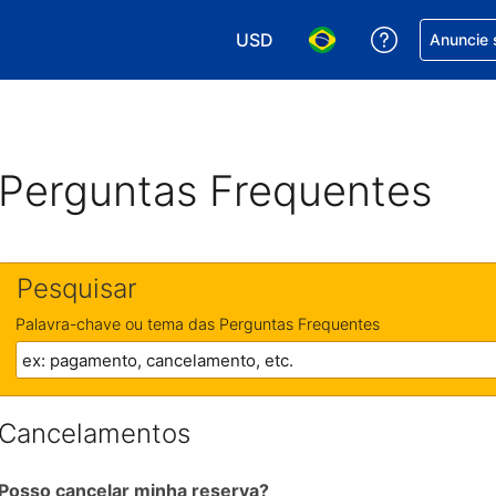
USD
Receber aj
Anuncie 
Escolha sua moeda. Atualment
Escolha seu idioma. A
Perguntas Frequentes
Pesquisar
Palavra-chave ou tema das Perguntas Frequentes
Cancelamentos
Posso cancelar minha reserva?