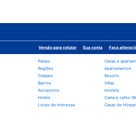
Versão para celular
Sua conta
Faça alteraçõ
Países
Casas e aparta
Regiões
Apartamentos
Cidades
Resorts
Bairros
Villas
Aeroportos
Hostels
Hotéis
Cama e cafés (B
Locais de interesse
Casas de Hóspe