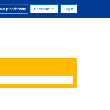
uda com sua reserva
sua propriedade
Cadastre-se
Login
e, sua moeda é: Dólar americano
tualmente, seu idioma é: Português (Brasil)