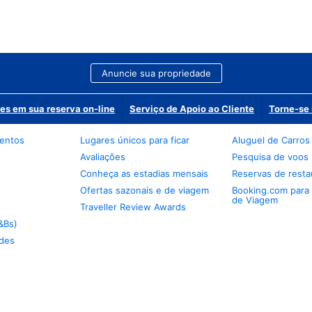
Anuncie sua propriedade
es em sua reserva on-line
Serviço de Apoio ao Cliente
Torne-se 
mentos
Lugares únicos para ficar
Aluguel de Carros
Avaliações
Pesquisa de voos
Conheça as estadias mensais
Reservas de resta
Ofertas sazonais e de viagem
Booking.com para
de Viagem
Traveller Review Awards
&Bs)
des