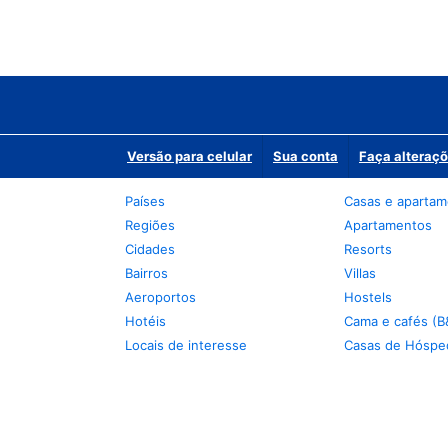
Versão para celular
Sua conta
Faça alteraçõ
Países
Casas e aparta
Regiões
Apartamentos
Cidades
Resorts
Bairros
Villas
Aeroportos
Hostels
Hotéis
Cama e cafés (B
Locais de interesse
Casas de Hóspe