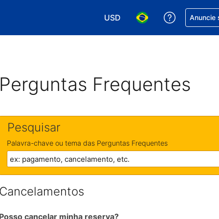
USD
Receber aj
Anuncie 
Escolha sua moeda. Atualment
Escolha seu idioma. A
Perguntas Frequentes
Pesquisar
Palavra-chave ou tema das Perguntas Frequentes
Cancelamentos
Posso cancelar minha reserva?