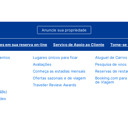
Anuncie sua propriedade
es em sua reserva on-line
Serviço de Apoio ao Cliente
Torne-se 
mentos
Lugares únicos para ficar
Aluguel de Carros
Avaliações
Pesquisa de voos
Conheça as estadias mensais
Reservas de resta
Ofertas sazonais e de viagem
Booking.com para
de Viagem
Traveller Review Awards
&Bs)
des