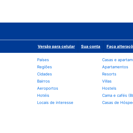
Versão para celular
Sua conta
Faça alteraçõ
Países
Casas e aparta
Regiões
Apartamentos
Cidades
Resorts
Bairros
Villas
Aeroportos
Hostels
Hotéis
Cama e cafés (B
Locais de interesse
Casas de Hóspe