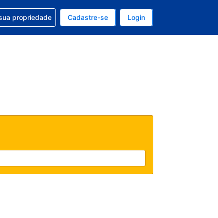
uda com sua reserva
sua propriedade
Cadastre-se
Login
e, sua moeda é: Dólar americano
tualmente, seu idioma é: Português (Brasil)