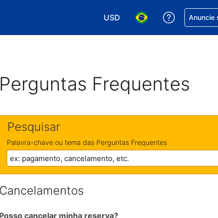
USD
Receber aj
Anuncie 
Escolha sua moeda. Atualment
Escolha seu idioma. A
Perguntas Frequentes
Pesquisar
Palavra-chave ou tema das Perguntas Frequentes
Cancelamentos
Posso cancelar minha reserva?