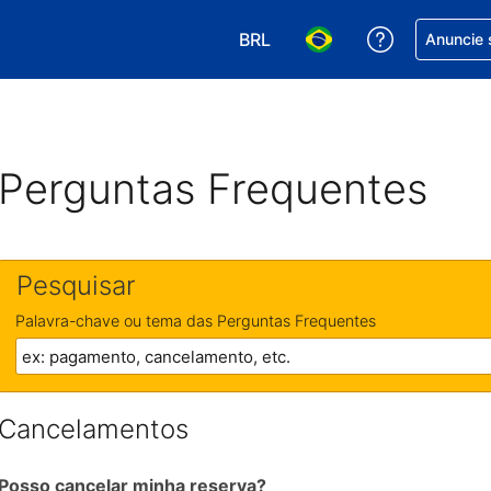
BRL
Receber aj
Anuncie 
Escolha sua moeda. Atualment
Escolha seu idioma. A
Perguntas Frequentes
Pesquisar
Palavra-chave ou tema das Perguntas Frequentes
Cancelamentos
Posso cancelar minha reserva?