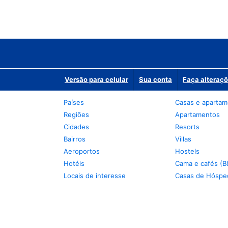
Versão para celular
Sua conta
Faça alteraçõ
Países
Casas e aparta
Regiões
Apartamentos
Cidades
Resorts
Bairros
Villas
Aeroportos
Hostels
Hotéis
Cama e cafés (B
Locais de interesse
Casas de Hóspe