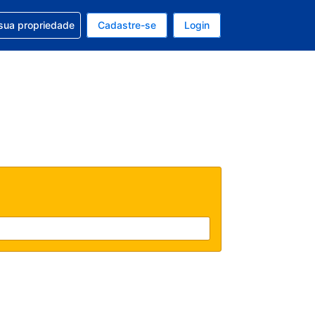
uda com sua reserva
sua propriedade
Cadastre-se
Login
e, sua moeda é: Real
tualmente, seu idioma é: Português (Brasil)