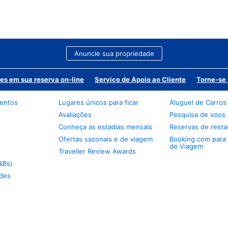
Anuncie sua propriedade
es em sua reserva on-line
Serviço de Apoio ao Cliente
Torne-se 
mentos
Lugares únicos para ficar
Aluguel de Carros
Avaliações
Pesquisa de voos
Conheça as estadias mensais
Reservas de resta
Ofertas sazonais e de viagem
Booking.com para
de Viagem
Traveller Review Awards
&Bs)
des