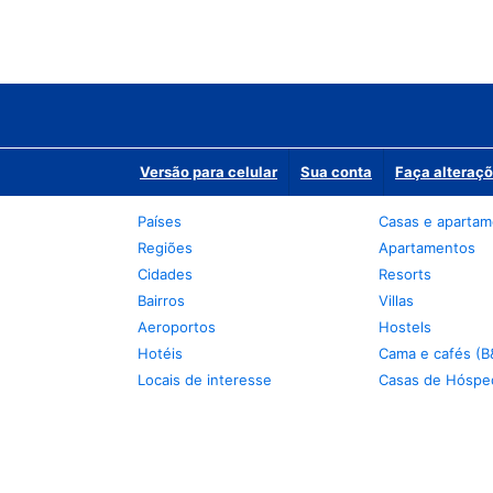
Versão para celular
Sua conta
Faça alteraçõ
Países
Casas e aparta
Regiões
Apartamentos
Cidades
Resorts
Bairros
Villas
Aeroportos
Hostels
Hotéis
Cama e cafés (B
Locais de interesse
Casas de Hóspe