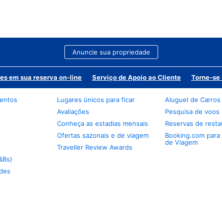
Anuncie sua propriedade
es em sua reserva on-line
Serviço de Apoio ao Cliente
Torne-se 
mentos
Lugares únicos para ficar
Aluguel de Carros
Avaliações
Pesquisa de voos
Conheça as estadias mensais
Reservas de resta
Ofertas sazonais e de viagem
Booking.com para
de Viagem
Traveller Review Awards
&Bs)
des