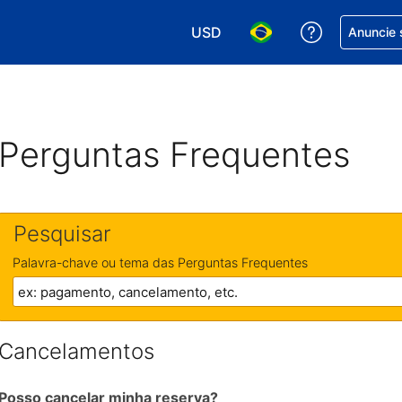
USD
Receber aj
Anuncie 
Escolha sua moeda. Atualment
Escolha seu idioma. A
Perguntas Frequentes
Pesquisar
Palavra-chave ou tema das Perguntas Frequentes
Cancelamentos
Posso cancelar minha reserva?