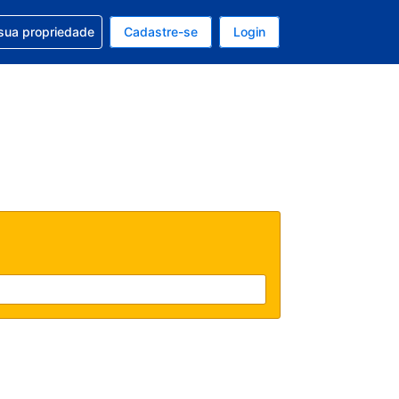
uda com sua reserva
sua propriedade
Cadastre-se
Login
e, sua moeda é: Dólar americano
tualmente, seu idioma é: Português (Brasil)