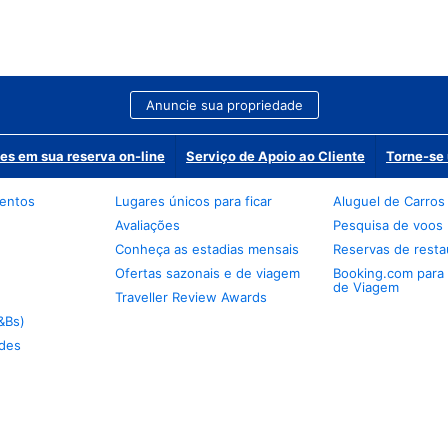
Anuncie sua propriedade
es em sua reserva on-line
Serviço de Apoio ao Cliente
Torne-se 
mentos
Lugares únicos para ficar
Aluguel de Carros
Avaliações
Pesquisa de voos
Conheça as estadias mensais
Reservas de resta
Ofertas sazonais e de viagem
Booking.com para
de Viagem
Traveller Review Awards
&Bs)
des