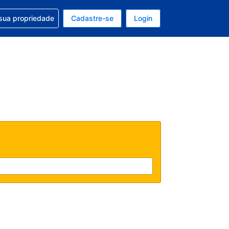
uda com sua reserva
sua propriedade
Cadastre-se
Login
e, sua moeda é: Dólar americano
tualmente, seu idioma é: Português (Brasil)