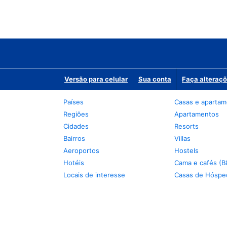
Versão para celular
Sua conta
Faça alteraçõ
Países
Casas e aparta
Regiões
Apartamentos
Cidades
Resorts
Bairros
Villas
Aeroportos
Hostels
Hotéis
Cama e cafés (B
Locais de interesse
Casas de Hóspe