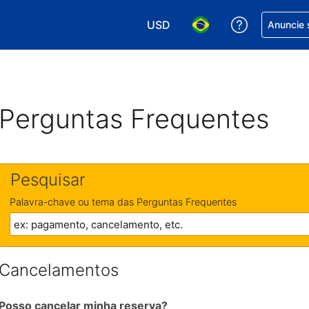
USD
Receber aj
Anuncie 
Escolha sua moeda. Atualment
Escolha seu idioma. A
Perguntas Frequentes
Pesquisar
Palavra-chave ou tema das Perguntas Frequentes
Cancelamentos
Posso cancelar minha reserva?