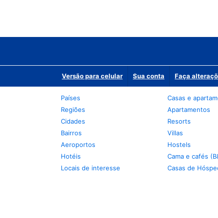
Versão para celular
Sua conta
Faça alteraçõ
Países
Casas e aparta
Regiões
Apartamentos
Cidades
Resorts
Bairros
Villas
Aeroportos
Hostels
Hotéis
Cama e cafés (B
Locais de interesse
Casas de Hóspe