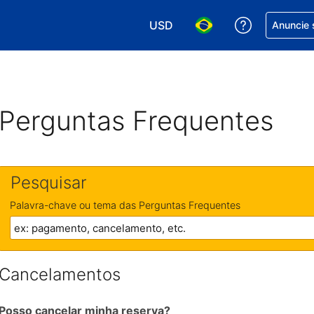
USD
Receber aj
Anuncie 
Escolha sua moeda. Atualment
Escolha seu idioma. A
Perguntas Frequentes
Pesquisar
Palavra-chave ou tema das Perguntas Frequentes
Cancelamentos
Posso cancelar minha reserva?