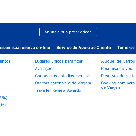
Anuncie sua propriedade
es em sua reserva on-line
Serviço de Apoio ao Cliente
Torne-se 
mentos
Lugares únicos para ficar
Aluguel de Carros
Avaliações
Pesquisa de voos
Conheça as estadias mensais
Reservas de resta
Ofertas sazonais e de viagem
Booking.com para
de Viagem
Traveller Review Awards
&Bs)
des