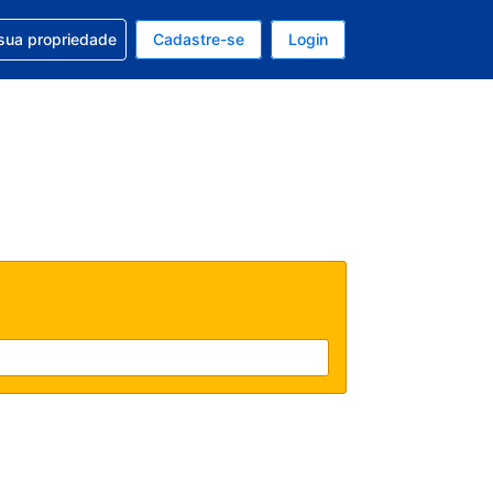
uda com sua reserva
sua propriedade
Cadastre-se
Login
e, sua moeda é: Dólar americano
tualmente, seu idioma é: Português (Brasil)