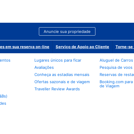
Anuncie sua propriedade
es em sua reserva on-line
Serviço de Apoio ao Cliente
Torne-se 
mentos
Lugares únicos para ficar
Aluguel de Carros
Avaliações
Pesquisa de voos
Conheça as estadias mensais
Reservas de resta
Ofertas sazonais e de viagem
Booking.com para
de Viagem
Traveller Review Awards
&Bs)
des