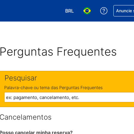
BRL
Receber aj
Anuncie 
Escolha sua moeda. Atualment
Escolha seu idioma. A
Perguntas Frequentes
Pesquisar
Palavra-chave ou tema das Perguntas Frequentes
Cancelamentos
Posso cancelar minha reserva?