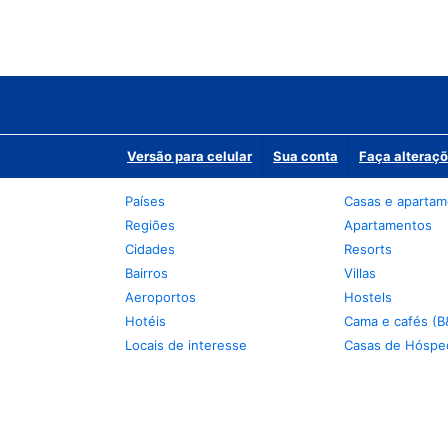
Versão para celular
Sua conta
Faça alteraçõ
Países
Casas e aparta
Regiões
Apartamentos
Cidades
Resorts
Bairros
Villas
Aeroportos
Hostels
Hotéis
Cama e cafés (B
Locais de interesse
Casas de Hóspe