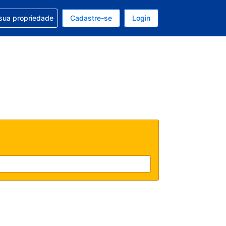
uda com sua reserva
sua propriedade
Cadastre-se
Login
e, sua moeda é: Real
tualmente, seu idioma é: Português (Brasil)