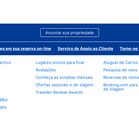
Anuncie sua propriedade
es em sua reserva on-line
Serviço de Apoio ao Cliente
Torne-se 
mentos
Lugares únicos para ficar
Aluguel de Carros
Avaliações
Pesquisa de voos
Conheça as estadias mensais
Reservas de resta
Ofertas sazonais e de viagem
Booking.com para
de Viagem
Traveller Review Awards
&Bs)
des