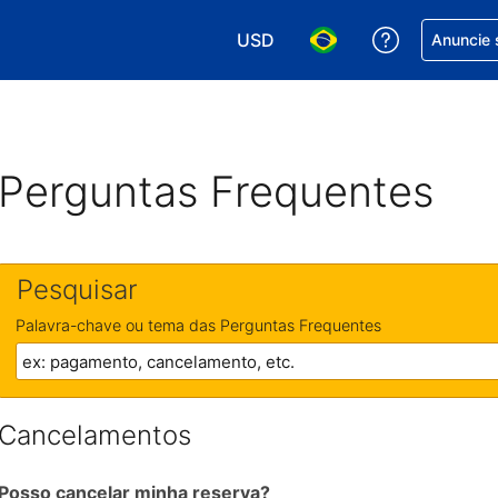
USD
Receber aj
Anuncie 
Escolha sua moeda. Atualment
Escolha seu idioma. A
Perguntas Frequentes
Pesquisar
Palavra-chave ou tema das Perguntas Frequentes
Cancelamentos
Posso cancelar minha reserva?