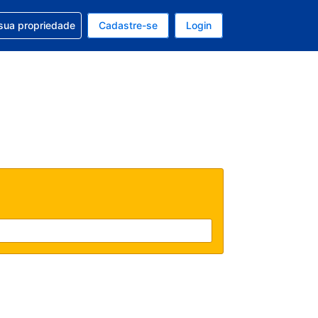
uda com sua reserva
sua propriedade
Cadastre-se
Login
e, sua moeda é: Dólar americano
tualmente, seu idioma é: Português (Brasil)