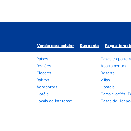
Versão para celular
Sua conta
Faça alteraçõ
Países
Casas e aparta
Regiões
Apartamentos
Cidades
Resorts
Bairros
Villas
Aeroportos
Hostels
Hotéis
Cama e cafés (B
Locais de interesse
Casas de Hóspe