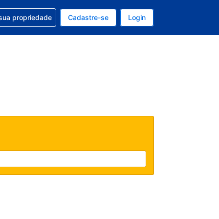
uda com sua reserva
sua propriedade
Cadastre-se
Login
e, sua moeda é: Dólar americano
tualmente, seu idioma é: Português (Brasil)