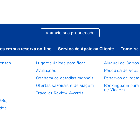
Anuncie sua propriedade
es em sua reserva on-line
Serviço de Apoio ao Cliente
Torne-se 
mentos
Lugares únicos para ficar
Aluguel de Carros
Avaliações
Pesquisa de voos
Conheça as estadias mensais
Reservas de resta
Ofertas sazonais e de viagem
Booking.com para
de Viagem
Traveller Review Awards
&Bs)
des