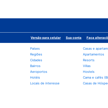
Versão para celular
Sua conta
Faça alteraçõ
Países
Casas e aparta
Regiões
Apartamentos
Cidades
Resorts
Bairros
Villas
Aeroportos
Hostels
Hotéis
Cama e cafés (B
Locais de interesse
Casas de Hóspe