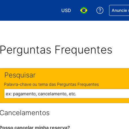
USD
Receber aj
Anuncie 
Escolha sua moeda. Atualment
Escolha seu idioma. A
Perguntas Frequentes
Pesquisar
Palavra-chave ou tema das Perguntas Frequentes
Cancelamentos
Posso cancelar minha reserva?