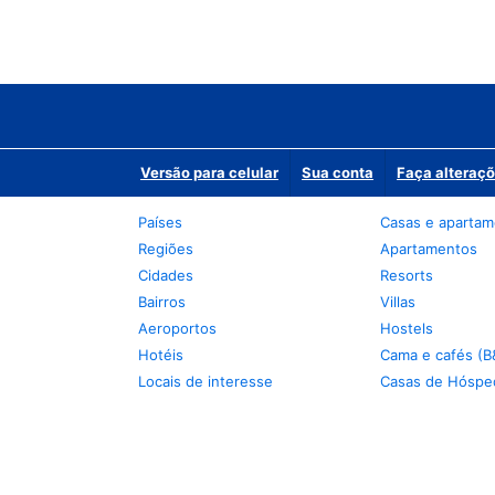
Versão para celular
Sua conta
Faça alteraçõ
Países
Casas e aparta
Regiões
Apartamentos
Cidades
Resorts
Bairros
Villas
Aeroportos
Hostels
Hotéis
Cama e cafés (B
Locais de interesse
Casas de Hóspe