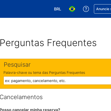
BRL
Receber aj
Anuncie 
Escolha sua moeda. Atualment
Escolha seu idioma. A
Perguntas Frequentes
Pesquisar
Palavra-chave ou tema das Perguntas Frequentes
Cancelamentos
Posso cancelar minha reserva?