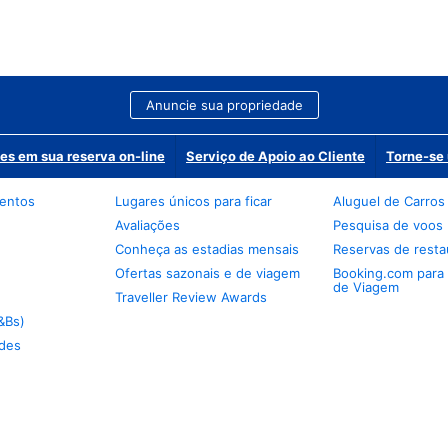
Anuncie sua propriedade
es em sua reserva on-line
Serviço de Apoio ao Cliente
Torne-se 
mentos
Lugares únicos para ficar
Aluguel de Carros
Avaliações
Pesquisa de voos
Conheça as estadias mensais
Reservas de resta
Ofertas sazonais e de viagem
Booking.com para
de Viagem
Traveller Review Awards
&Bs)
des