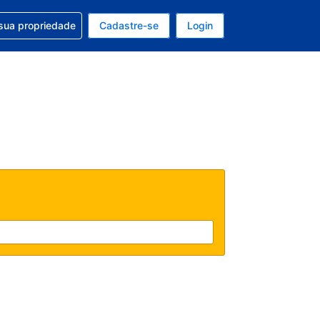
uda com sua reserva
sua propriedade
Cadastre-se
Login
e, sua moeda é: Real
tualmente, seu idioma é: Português (Brasil)