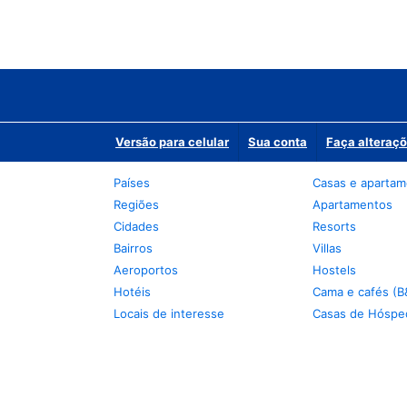
Versão para celular
Sua conta
Faça alteraçõ
Países
Casas e aparta
Regiões
Apartamentos
Cidades
Resorts
Bairros
Villas
Aeroportos
Hostels
Hotéis
Cama e cafés (B
Locais de interesse
Casas de Hóspe