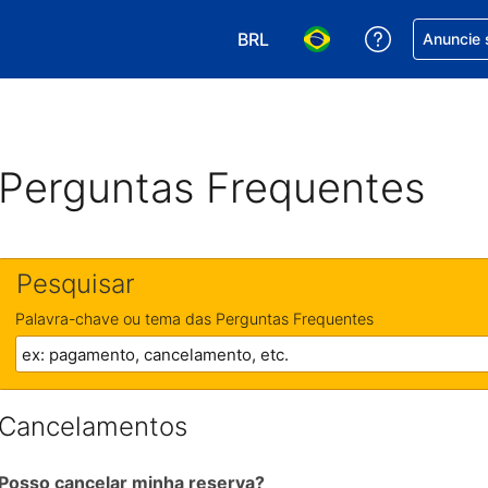
BRL
Receber aj
Anuncie 
Escolha sua moeda. Atualment
Escolha seu idioma. A
Perguntas Frequentes
Pesquisar
Palavra-chave ou tema das Perguntas Frequentes
Cancelamentos
Posso cancelar minha reserva?