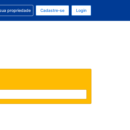
uda com sua reserva
sua propriedade
Cadastre-se
Login
e, sua moeda é: Real
tualmente, seu idioma é: Português (Brasil)