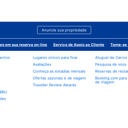
Anuncie sua propriedade
es em sua reserva on-line
Serviço de Apoio ao Cliente
Torne-se 
mentos
Lugares únicos para ficar
Aluguel de Carros
Avaliações
Pesquisa de voos
Conheça as estadias mensais
Reservas de resta
Ofertas sazonais e de viagem
Booking.com para
de Viagem
Traveller Review Awards
&Bs)
des