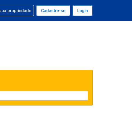
uda com sua reserva
sua propriedade
Cadastre-se
Login
e, sua moeda é: Real
tualmente, seu idioma é: Português (Brasil)