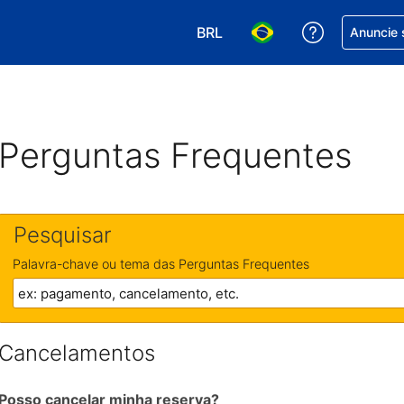
BRL
Receber aj
Anuncie 
Escolha sua moeda. Atualment
Escolha seu idioma. A
Perguntas Frequentes
Pesquisar
Palavra-chave ou tema das Perguntas Frequentes
Cancelamentos
Posso cancelar minha reserva?