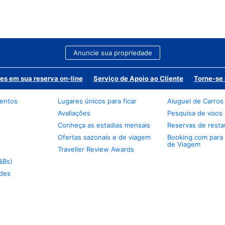
Anuncie sua propriedade
es em sua reserva on-line
Serviço de Apoio ao Cliente
Torne-se 
mentos
Lugares únicos para ficar
Aluguel de Carros
Avaliações
Pesquisa de voos
Conheça as estadias mensais
Reservas de resta
Ofertas sazonais e de viagem
Booking.com para
de Viagem
Traveller Review Awards
&Bs)
des