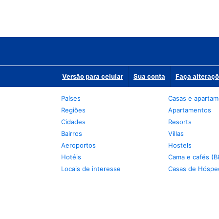
Versão para celular
Sua conta
Faça alteraçõ
Países
Casas e aparta
Regiões
Apartamentos
Cidades
Resorts
Bairros
Villas
Aeroportos
Hostels
Hotéis
Cama e cafés (B
Locais de interesse
Casas de Hóspe