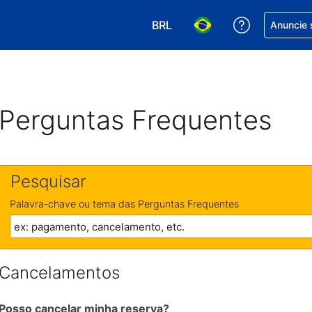
BRL
Receber aj
Anuncie 
Escolha sua moeda. Atualment
Escolha seu idioma. A
Perguntas Frequentes
Pesquisar
Palavra-chave ou tema das Perguntas Frequentes
Cancelamentos
Posso cancelar minha reserva?