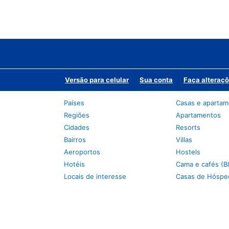
Versão para celular
Sua conta
Faça alteraçõ
Países
Casas e aparta
Regiões
Apartamentos
Cidades
Resorts
Bairros
Villas
Aeroportos
Hostels
Hotéis
Cama e cafés (B
Locais de interesse
Casas de Hóspe