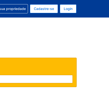
uda com sua reserva
sua propriedade
Cadastre-se
Login
e, sua moeda é: Real
tualmente, seu idioma é: Português (Brasil)