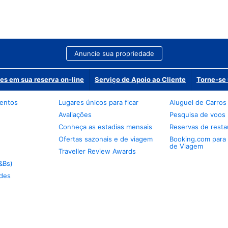
Anuncie sua propriedade
es em sua reserva on-line
Serviço de Apoio ao Cliente
Torne-se 
mentos
Lugares únicos para ficar
Aluguel de Carros
Avaliações
Pesquisa de voos
Conheça as estadias mensais
Reservas de resta
Ofertas sazonais e de viagem
Booking.com para
de Viagem
Traveller Review Awards
&Bs)
des