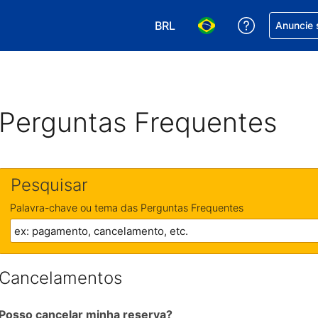
BRL
Receber aj
Anuncie 
Escolha sua moeda. Atualment
Escolha seu idioma. A
Perguntas Frequentes
Pesquisar
Palavra-chave ou tema das Perguntas Frequentes
Cancelamentos
Posso cancelar minha reserva?