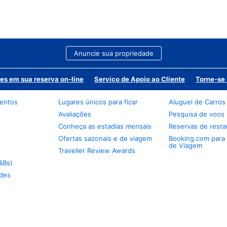
Anuncie sua propriedade
es em sua reserva on-line
Serviço de Apoio ao Cliente
Torne-se 
mentos
Lugares únicos para ficar
Aluguel de Carros
Avaliações
Pesquisa de voos
Conheça as estadias mensais
Reservas de resta
Ofertas sazonais e de viagem
Booking.com para
de Viagem
Traveller Review Awards
&Bs)
des