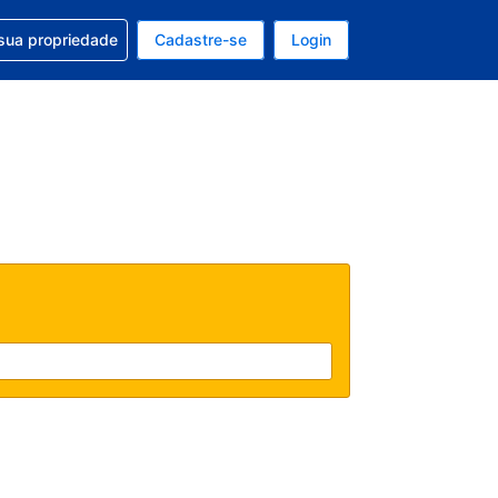
uda com sua reserva
sua propriedade
Cadastre-se
Login
e, sua moeda é: Real
tualmente, seu idioma é: Português (Brasil)