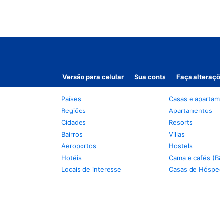
Versão para celular
Sua conta
Faça alteraçõ
Países
Casas e aparta
Regiões
Apartamentos
Cidades
Resorts
Bairros
Villas
Aeroportos
Hostels
Hotéis
Cama e cafés (B
Locais de interesse
Casas de Hóspe