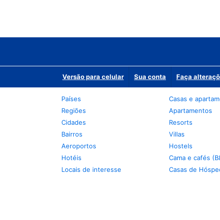
Versão para celular
Sua conta
Faça alteraçõ
Países
Casas e aparta
Regiões
Apartamentos
Cidades
Resorts
Bairros
Villas
Aeroportos
Hostels
Hotéis
Cama e cafés (B
Locais de interesse
Casas de Hóspe