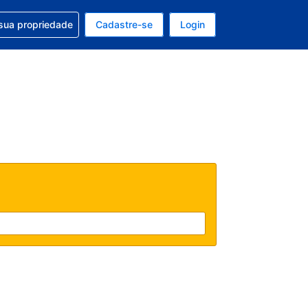
uda com sua reserva
sua propriedade
Cadastre-se
Login
e, sua moeda é: Real
tualmente, seu idioma é: Português (Brasil)