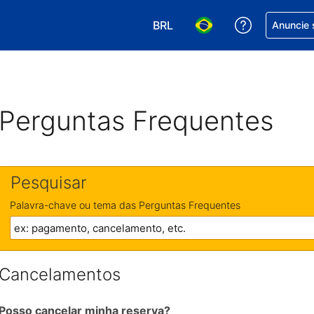
BRL
Receber aj
Anuncie 
Escolha sua moeda. Atualment
Escolha seu idioma. A
Perguntas Frequentes
Pesquisar
Palavra-chave ou tema das Perguntas Frequentes
Cancelamentos
Posso cancelar minha reserva?