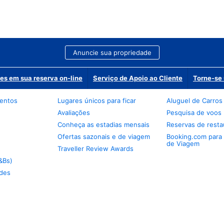
Anuncie sua propriedade
es em sua reserva on-line
Serviço de Apoio ao Cliente
Torne-se 
mentos
Lugares únicos para ficar
Aluguel de Carros
Avaliações
Pesquisa de voos
Conheça as estadias mensais
Reservas de resta
Ofertas sazonais e de viagem
Booking.com para
de Viagem
Traveller Review Awards
&Bs)
des