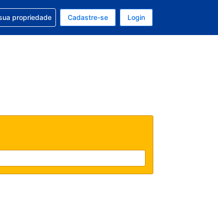
uda com sua reserva
sua propriedade
Cadastre-se
Login
e, sua moeda é: Real
tualmente, seu idioma é: Português (Brasil)