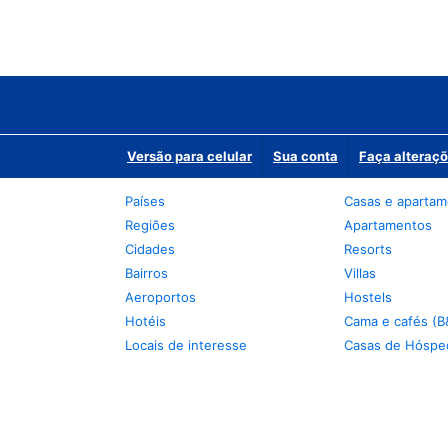
Versão para celular
Sua conta
Faça alteraçõ
Países
Casas e aparta
Regiões
Apartamentos
Cidades
Resorts
Bairros
Villas
Aeroportos
Hostels
Hotéis
Cama e cafés (B
Locais de interesse
Casas de Hóspe