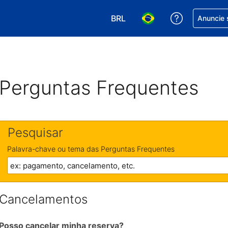
BRL
Receber aj
Anuncie 
Escolha sua moeda. Atualment
Escolha seu idioma. A
Perguntas Frequentes
Pesquisar
Palavra-chave ou tema das Perguntas Frequentes
Cancelamentos
Posso cancelar minha reserva?