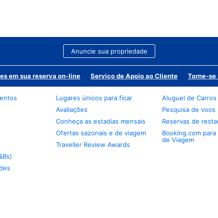
Anuncie sua propriedade
es em sua reserva on-line
Serviço de Apoio ao Cliente
Torne-se 
mentos
Lugares únicos para ficar
Aluguel de Carros
Avaliações
Pesquisa de voos
Conheça as estadias mensais
Reservas de resta
Ofertas sazonais e de viagem
Booking.com para
de Viagem
Traveller Review Awards
&Bs)
des