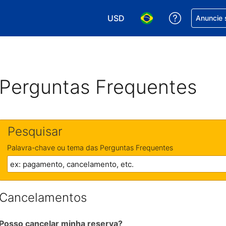
USD
Receber aj
Anuncie 
Escolha sua moeda. Atualment
Escolha seu idioma. A
Perguntas Frequentes
Pesquisar
Palavra-chave ou tema das Perguntas Frequentes
Cancelamentos
Posso cancelar minha reserva?