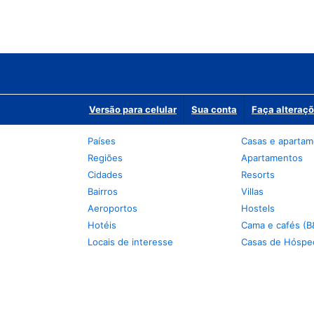
Versão para celular
Sua conta
Faça alteraçõ
Países
Casas e aparta
Regiões
Apartamentos
Cidades
Resorts
Bairros
Villas
Aeroportos
Hostels
Hotéis
Cama e cafés (B
Locais de interesse
Casas de Hóspe