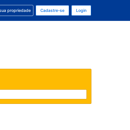
uda com sua reserva
sua propriedade
Cadastre-se
Login
e, sua moeda é: Dólar americano
tualmente, seu idioma é: Português (Brasil)