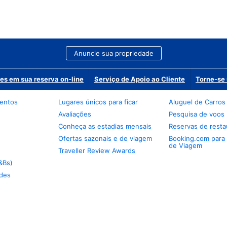
Anuncie sua propriedade
es em sua reserva on-line
Serviço de Apoio ao Cliente
Torne-se 
mentos
Lugares únicos para ficar
Aluguel de Carros
Avaliações
Pesquisa de voos
Conheça as estadias mensais
Reservas de resta
Ofertas sazonais e de viagem
Booking.com para
de Viagem
Traveller Review Awards
&Bs)
des