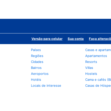
Versão para celular
Sua conta
Faça alteraçõ
Países
Casas e aparta
Regiões
Apartamentos
Cidades
Resorts
Bairros
Villas
Aeroportos
Hostels
Hotéis
Cama e cafés (B
Locais de interesse
Casas de Hóspe