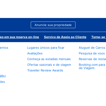
Anuncie sua propriedade
es em sua reserva on-line
Serviço de Apoio ao Cliente
Torne-se 
mentos
Lugares únicos para ficar
Aluguel de Carros
Avaliações
Pesquisa de voos
Conheça as estadias mensais
Reservas de resta
Ofertas sazonais e de viagem
Booking.com para
de Viagem
Traveller Review Awards
&Bs)
des