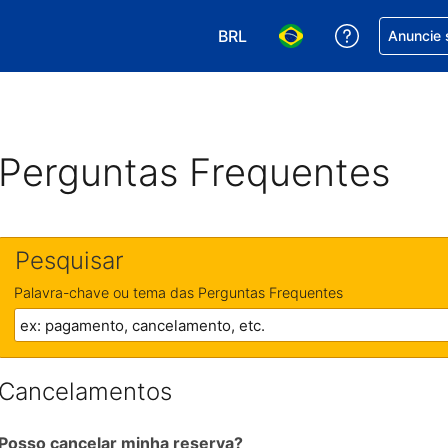
BRL
Receber aj
Anuncie 
Escolha sua moeda. Atualment
Escolha seu idioma. A
Perguntas Frequentes
Pesquisar
Palavra-chave ou tema das Perguntas Frequentes
Cancelamentos
Posso cancelar minha reserva?