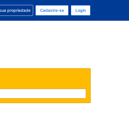
uda com sua reserva
sua propriedade
Cadastre-se
Login
e, sua moeda é: Real
tualmente, seu idioma é: Português (Brasil)